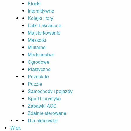
Klocki
Interaktywne
Kolejki i tory
Lalki i akcesoria
Majsterkowanie
Maskotki
Militarne
Modelarstwo
Ogrodowe
Plastyczne
Pozostałe
Puzzle
Samochody i pojazdy
Sport i turystyka
Zabawki AGD
Zdalnie sterowane
Dla niemowląt
Wiek