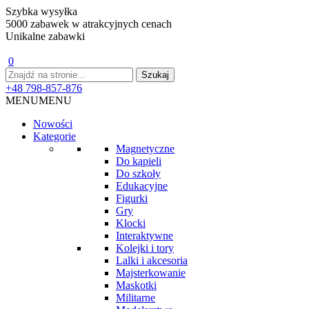
Szybka wysyłka
5000 zabawek w atrakcyjnych cenach
Unikalne zabawki
0
+48 798-857-876
MENU
MENU
Nowości
Kategorie
Magnetyczne
Do kąpieli
Do szkoły
Edukacyjne
Figurki
Gry
Klocki
Interaktywne
Kolejki i tory
Lalki i akcesoria
Majsterkowanie
Maskotki
Militarne