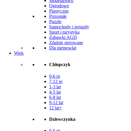
Modelarstwo
Ogrodowe
Plastyczne
Pozostałe
Puzzle
Samochody i pojazdy
Sport i turystyka
Zabawki AGD
Zdalnie sterowane
Dla niemowląt
Wiek
Chłopczyk
0-6 m
7-12 m
1-3 lat
4-5 lat
6-8 lat
9-12 lat
12 lat+
Dziewczynka
0-6 m