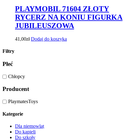
PLAYMOBIL 71604 ZŁOTY
RYCERZ NA KONIU FIGURKA
JUBILEUSZOWA
41,00
zł
Dodaj do koszyka
Filtry
Płeć
Chłopcy
Producent
PlaymatesToys
Kategorie
Dla niemowląt
Do kąpieli
Do szkoły