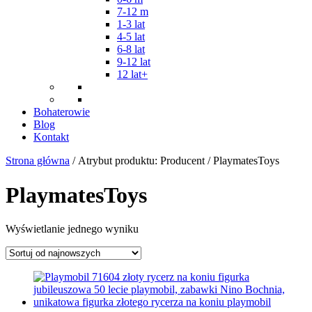
7-12 m
1-3 lat
4-5 lat
6-8 lat
9-12 lat
12 lat+
Bohaterowie
Blog
Kontakt
Strona główna
/ Atrybut produktu: Producent / PlaymatesToys
PlaymatesToys
Wyświetlanie jednego wyniku