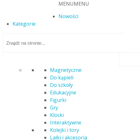
MENU
MENU
Nowości
Kategorie
Magnetyczne
Do kąpieli
Strona główna
/ Atrybut produktu: Producent / Skrzat
Do szkoły
Edukacyjne
Figurki
Skrzat
Gry
Klocki
Wyświetlanie wszystkich wyników: 5
Posortowane według
Interaktywne
najnowszych
Kolejki i tory
Lalki i akcesoria