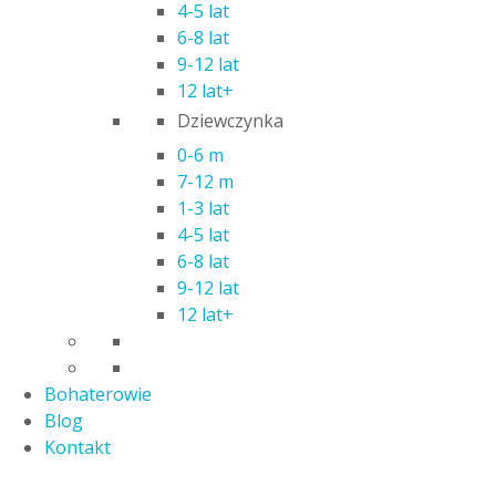
4-5 lat
6-8 lat
9-12 lat
12 lat+
Dziewczynka
KSIĄŻECZKA KOLOROWANKA MALUSZKOWE
0-6 m
MALOWANIE SYRENKI
7-12 m
3,00
zł
1-3 lat
4-5 lat
6-8 lat
9-12 lat
12 lat+
Bohaterowie
Blog
Kontakt