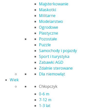
Majsterkowanie
Maskotki
Militarne
Modelarstwo
Ogrodowe
Plastyczne
MÓJ KODEKS DROGOWY CZYLI ROZRYWKOWY
Pozostałe
ZESZYT MAŁEGO UCZNIA
Puzzle
3,00
zł
Samochody i pojazdy
Sport i turystyka
Zabawki AGD
Zdalnie sterowane
Dla niemowląt
Wiek
Chłopczyk
0-6 m
7-12 m
1-3 lat