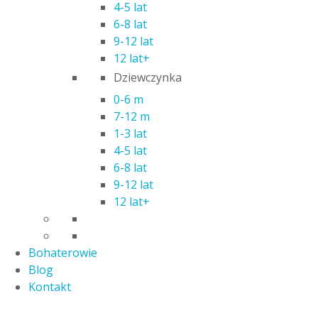
Modelarstwo
4-5 lat
Ogrodowe
6-8 lat
Plastyczne
9-12 lat
Pozostałe
12 lat+
Puzzle
Dziewczynka
Samochody i pojazdy
0-6 m
Sport i turystyka
7-12 m
Zabawki AGD
1-3 lat
Zdalne sterowanie
4-5 lat
Zdalnie sterowane
6-8 lat
9-12 lat
12 lat+
Bohaterowie
Blog
Kontakt