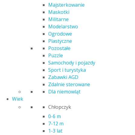
Kategorie
Majsterkowanie
Maskotki
Militarne
Dla niemowląt
Modelarstwo
Do kąpieli
Ogrodowe
Do szkoły
Plastyczne
Edukacyjne
Pozostałe
Figurki
Puzzle
Gry
Samochody i pojazdy
Interaktywne
Sport i turystyka
Klocki
Zabawki AGD
Kolejki i tory
Zdalnie sterowane
Kolorowanki
Dla niemowląt
Kreatywne
Wiek
Lalki i akcesoria
Chłopczyk
Magnetyczne
Majsterkowanie
0-6 m
Maskotki
7-12 m
Militarne
1-3 lat