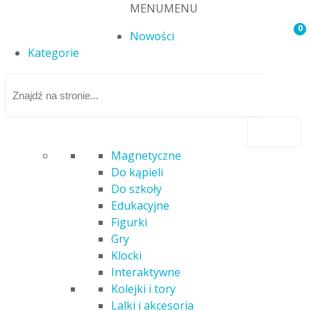
MENU
MENU
0
Nowości
Kategorie
Magnetyczne
Do kąpieli
Strona główna
/ Atrybut produktu: Producent / Smilly Play
Do szkoły
Edukacyjne
Figurki
Smilly Play
Gry
Klocki
Nie znaleziono produktów, których szukasz.
Interaktywne
Filtry
Kolejki i tory
Lalki i akcesoria