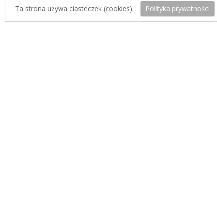
Ta strona używa ciasteczek (cookies).
Polityka prywatności
Koszty dostawy
Kurier Inpost:
19zł