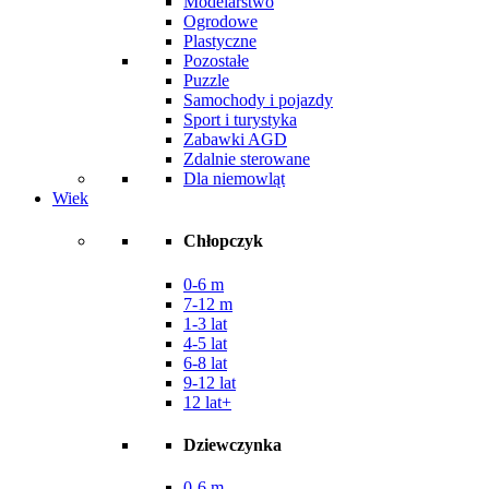
Modelarstwo
Ogrodowe
Plastyczne
Pozostałe
Puzzle
Samochody i pojazdy
Sport i turystyka
Zabawki AGD
Zdalnie sterowane
Dla niemowląt
Wiek
Chłopczyk
0-6 m
7-12 m
1-3 lat
4-5 lat
6-8 lat
9-12 lat
12 lat+
Dziewczynka
0-6 m