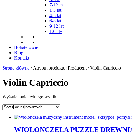
7-12 m
1-3 lat
4-5 lat
6-8 lat
9-12 lat
12 lat+
Bohaterowie
Blog
Kontakt
Strona główna
/ Atrybut produktu: Producent / Violin Capriccio
Violin Capriccio
Wyświetlanie jednego wyniku
WIOLONCZELA PUZZLE DREWNIA