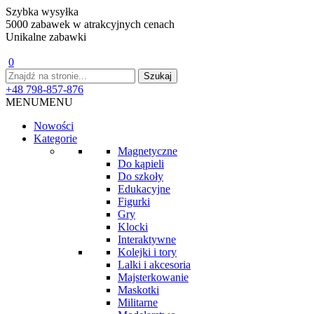
Szybka wysyłka
5000 zabawek w atrakcyjnych cenach
Unikalne zabawki
0
+48 798-857-876
MENU
MENU
Nowości
Kategorie
Magnetyczne
Do kąpieli
Do szkoły
Edukacyjne
Figurki
Gry
Klocki
Interaktywne
Kolejki i tory
Lalki i akcesoria
Majsterkowanie
Maskotki
Militarne