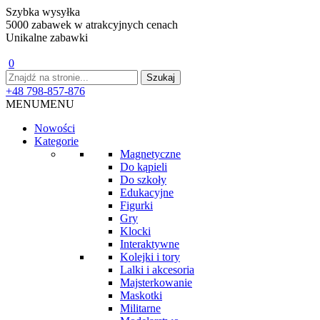
Szybka wysyłka
5000 zabawek w atrakcyjnych cenach
Unikalne zabawki
0
+48 798-857-876
MENU
MENU
Nowości
Kategorie
Magnetyczne
Do kąpieli
Do szkoły
Edukacyjne
Figurki
Gry
Klocki
Interaktywne
Kolejki i tory
Lalki i akcesoria
Majsterkowanie
Maskotki
Militarne