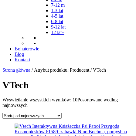
7-12 m
1-3 lat
4-5 lat
6-8 lat
9-12 lat
12 lat+
Bohaterowie
Blog
Kontakt
Strona główna
/ Atrybut produktu: Producent / VTech
VTech
Wyświetlanie wszystkich wyników: 10
Posortowane według
najnowszych