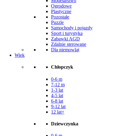
Modelarstwo
Ogrodowe
Plastyczne
Pozostałe
Puzzle
Samochody i pojazdy
Sport i turystyka
Zabawki AGD
Zdalnie sterowane
Dla niemowląt
Wiek
Chłopczyk
0-6 m
7-12 m
1-3 lat
4-5 lat
6-8 lat
9-12 lat
12 lat+
Dziewczynka
0-6 m