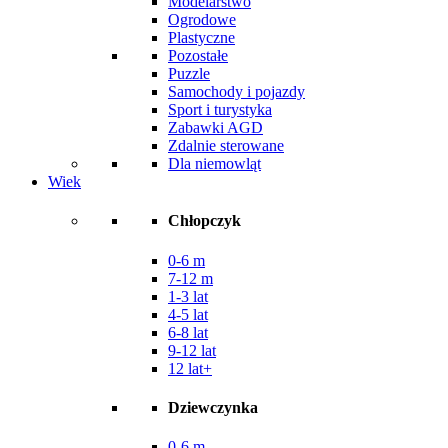
Modelarstwo
Ogrodowe
Plastyczne
Pozostałe
Puzzle
Samochody i pojazdy
Sport i turystyka
Zabawki AGD
Zdalnie sterowane
Dla niemowląt
Wiek
Chłopczyk
0-6 m
7-12 m
1-3 lat
4-5 lat
6-8 lat
9-12 lat
12 lat+
Dziewczynka
0-6 m