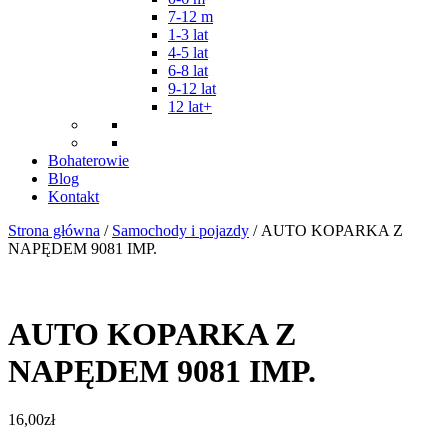
7-12 m
1-3 lat
4-5 lat
6-8 lat
9-12 lat
12 lat+
Bohaterowie
Blog
Kontakt
Strona główna
/
Samochody i pojazdy
/ AUTO KOPARKA Z
NAPĘDEM 9081 IMP.
AUTO KOPARKA Z
NAPĘDEM 9081 IMP.
16,00
zł