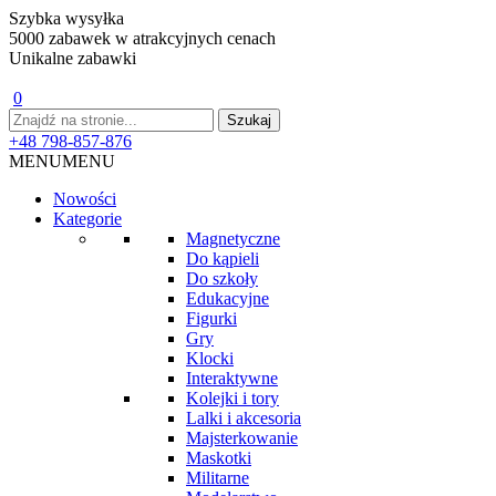
Szybka wysyłka
5000 zabawek w atrakcyjnych cenach
Unikalne zabawki
0
+48 798-857-876
MENU
MENU
Nowości
Kategorie
Magnetyczne
Do kąpieli
Do szkoły
Edukacyjne
Figurki
Gry
Klocki
Interaktywne
Kolejki i tory
Lalki i akcesoria
Majsterkowanie
Maskotki
Militarne