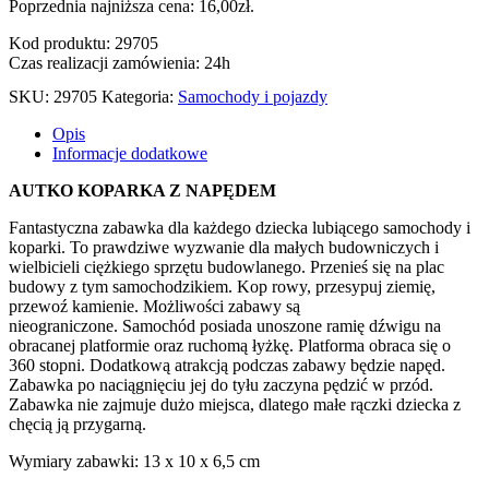
Poprzednia najniższa cena:
16,00
zł
.
Kod produktu: 29705
Czas realizacji zamówienia: 24h
SKU:
29705
Kategoria:
Samochody i pojazdy
Opis
Informacje dodatkowe
AUTKO KOPARKA Z NAPĘDEM
Fantastyczna zabawka dla każdego dziecka lubiącego samochody i
koparki. To prawdziwe wyzwanie dla małych budowniczych i
wielbicieli ciężkiego sprzętu budowlanego. Przenieś się na plac
budowy z tym samochodzikiem. Kop rowy, przesypuj ziemię,
przewoź kamienie. Możliwości zabawy są
nieograniczone. Samochód posiada unoszone ramię dźwigu na
obracanej platformie oraz ruchomą łyżkę. Platforma obraca się o
360 stopni. Dodatkową atrakcją podczas zabawy będzie napęd.
Zabawka po naciągnięciu jej do tyłu zaczyna pędzić w przód.
Zabawka nie zajmuje dużo miejsca, dlatego małe rączki dziecka z
chęcią ją przygarną.
Wymiary zabawki: 13 x 10 x 6,5 cm