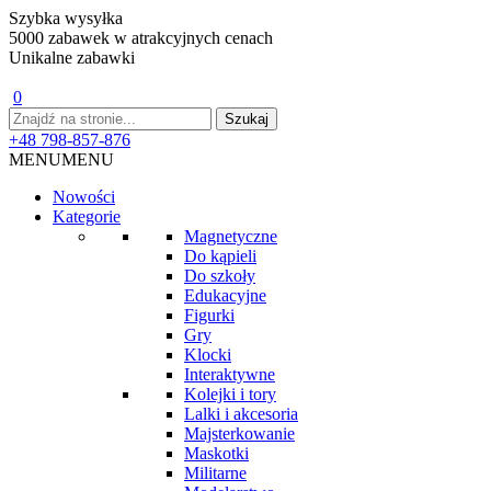
Szybka wysyłka
5000 zabawek w atrakcyjnych cenach
Unikalne zabawki
0
+48 798-857-876
MENU
MENU
Nowości
Kategorie
Magnetyczne
Do kąpieli
Do szkoły
Edukacyjne
Figurki
Gry
Klocki
Interaktywne
Kolejki i tory
Lalki i akcesoria
Majsterkowanie
Maskotki
Militarne