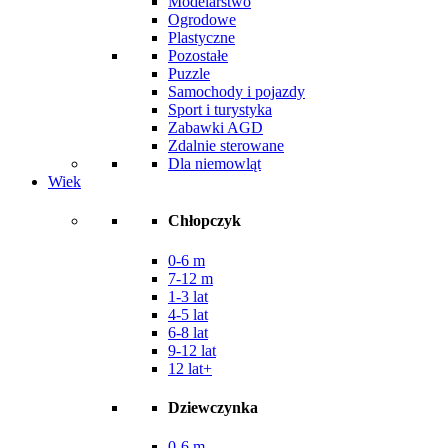
Modelarstwo
Ogrodowe
Plastyczne
Pozostałe
Puzzle
Samochody i pojazdy
Sport i turystyka
Zabawki AGD
Zdalnie sterowane
Dla niemowląt
Wiek
Chłopczyk
0-6 m
7-12 m
1-3 lat
4-5 lat
6-8 lat
9-12 lat
12 lat+
Dziewczynka
0-6 m