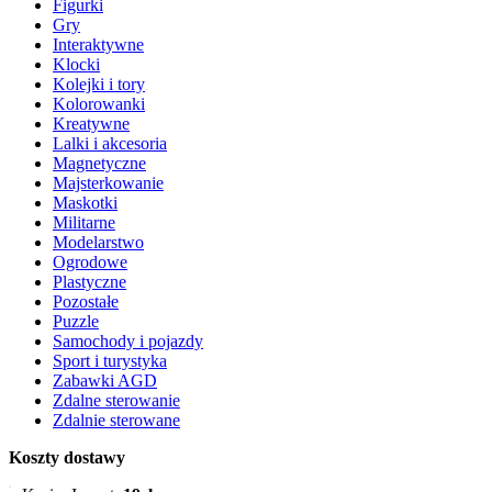
Figurki
Gry
Interaktywne
Klocki
Kolejki i tory
Kolorowanki
Kreatywne
Lalki i akcesoria
Magnetyczne
Majsterkowanie
Maskotki
Militarne
Modelarstwo
Ogrodowe
Plastyczne
Pozostałe
Puzzle
Samochody i pojazdy
Sport i turystyka
Zabawki AGD
Zdalne sterowanie
Zdalnie sterowane
Koszty dostawy