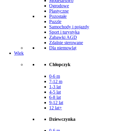
Modelarstwo
Ogrodowe
Plastyczne
Pozostałe
Puzzle
Samochody i pojazdy
Sport i turystyka
Zabawki AGD
Zdalnie sterowane
Dla niemowląt
Wiek
Chłopczyk
0-6 m
7-12 m
1-3 lat
4-5 lat
6-8 lat
9-12 lat
12 lat+
Dziewczynka
0-6 m