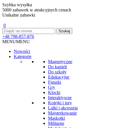
Szybka wysyłka
5000 zabawek w atrakcyjnych cenach
Unikalne zabawki
0
+48 798-857-876
MENU
MENU
Nowości
Kategorie
Magnetyczne
Do kąpieli
Do szkoły
Edukacyjne
Figurki
Gry
Klocki
Interaktywne
Kolejki i tory
Lalki i akcesoria
Majsterkowanie
Maskotki
Militarne