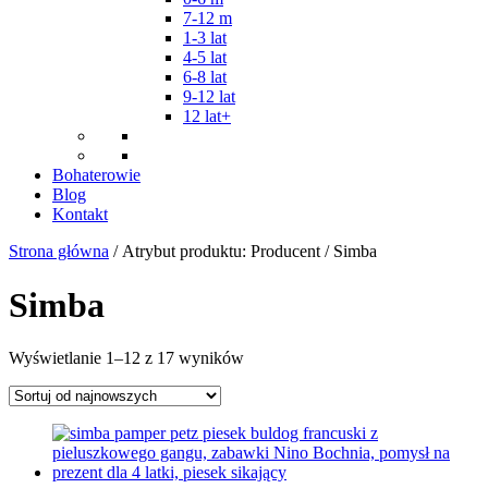
7-12 m
1-3 lat
4-5 lat
6-8 lat
9-12 lat
12 lat+
Bohaterowie
Blog
Kontakt
Strona główna
/ Atrybut produktu: Producent / Simba
Simba
Posortowane
Wyświetlanie 1–12 z 17 wyników
według
najnowszych