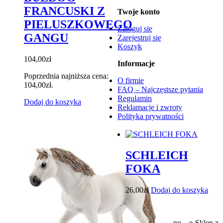
FRANCUSKI Z
Twoje konto
PIELUSZKOWEGO
Zaloguj się
GANGU
Zarejestruj się
Koszyk
104,00
zł
Informacje
Poprzednia najniższa cena:
O firmie
104,00
zł
.
FAQ – Najczęstsze pytania
Regulamin
Dodaj do koszyka
Reklamacje i zwroty
Polityka prywatności
©
SCHLEICH
FOKA
26,00
zł
Dodaj do koszyka
2026 Zabawki Nino – e-Sklep z