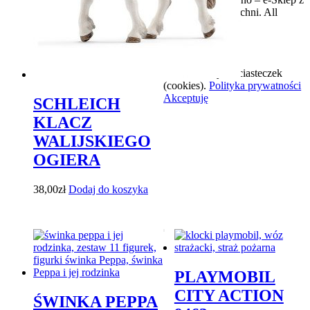
zabawkami w Bochni. All
Rights Reserved.
Ta strona używa ciasteczek
(cookies).
Polityka prywatności
Akceptuję
SCHLEICH
KLACZ
WALIJSKIEGO
OGIERA
38,00
zł
Dodaj do koszyka
PLAYMOBIL
CITY ACTION
ŚWINKA PEPPA