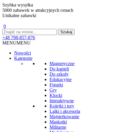
Szybka wysyłka
5000 zabawek w atrakcyjnych cenach
Unikalne zabawki
0
+48 798-857-876
MENU
MENU
Nowości
Kategorie
Magnetyczne
Do kąpieli
Do szkoły
Edukacyjne
Figurki
Gry
Klocki
Interaktywne
Kolejki i tory
Lalki i akcesoria
Majsterkowanie
Maskotki
Militarne