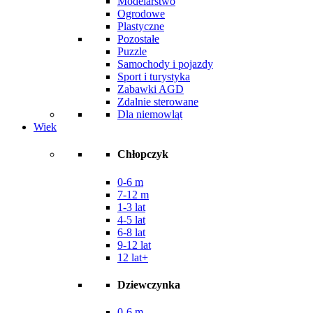
Modelarstwo
Ogrodowe
Plastyczne
Pozostałe
Puzzle
Samochody i pojazdy
Sport i turystyka
Zabawki AGD
Zdalnie sterowane
Dla niemowląt
Wiek
Chłopczyk
0-6 m
7-12 m
1-3 lat
4-5 lat
6-8 lat
9-12 lat
12 lat+
Dziewczynka
0-6 m