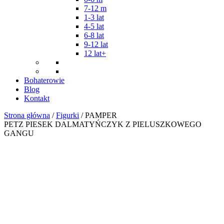
7-12 m
1-3 lat
4-5 lat
6-8 lat
9-12 lat
12 lat+
Bohaterowie
Blog
Kontakt
Strona główna
/
Figurki
/ PAMPER
PETZ PIESEK DALMATYŃCZYK Z PIELUSZKOWEGO
GANGU