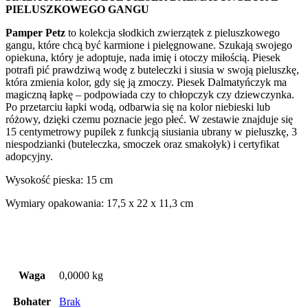
PIELUSZKOWEGO GANGU
Pamper Petz
to kolekcja słodkich zwierzątek z pieluszkowego
gangu, które chcą być karmione i pielęgnowane. Szukają swojego
opiekuna, który je adoptuje, nada imię i otoczy miłością. Piesek
potrafi pić prawdziwą wodę z buteleczki i siusia w swoją pieluszkę,
która zmienia kolor, gdy się ją zmoczy. Piesek Dalmatyńczyk ma
magiczną łapkę – podpowiada czy to chłopczyk czy dziewczynka.
Po przetarciu łapki wodą, odbarwia się na kolor niebieski lub
różowy, dzięki czemu poznacie jego płeć. W zestawie znajduje się
15 centymetrowy pupilek z funkcją siusiania ubrany w pieluszkę, 3
niespodzianki (buteleczka, smoczek oraz smakołyk) i certyfikat
adopcyjny.
Wysokość pieska: 15 cm
Wymiary opakowania: 17,5 x 22 x 11,3 cm
Waga
0,0000 kg
Bohater
Brak