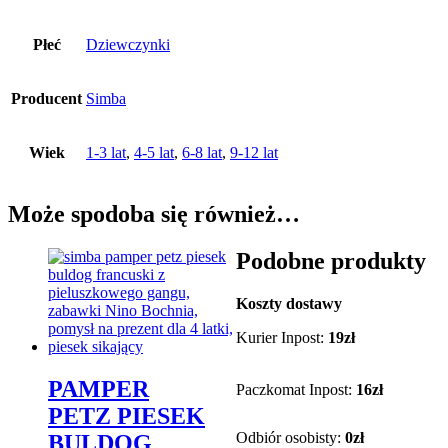
Płeć
Dziewczynki
Producent
Simba
Wiek
1-3 lat
,
4-5 lat
,
6-8 lat
,
9-12 lat
Może spodoba się również…
Podobne produkty
Koszty dostawy
Kurier Inpost:
19zł
PAMPER
Paczkomat Inpost:
16zł
PETZ PIESEK
Odbiór osobisty:
0zł
BULDOG