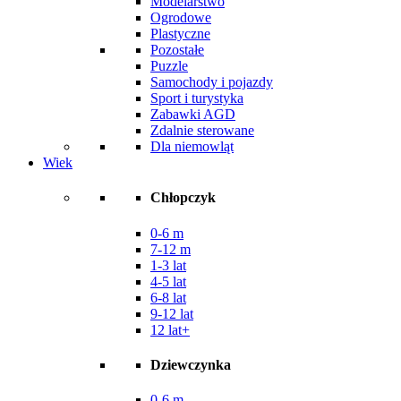
Modelarstwo
Ogrodowe
Plastyczne
Pozostałe
Puzzle
Samochody i pojazdy
Sport i turystyka
Zabawki AGD
Zdalnie sterowane
Dla niemowląt
Wiek
Chłopczyk
0-6 m
7-12 m
1-3 lat
4-5 lat
6-8 lat
9-12 lat
12 lat+
Dziewczynka
0-6 m