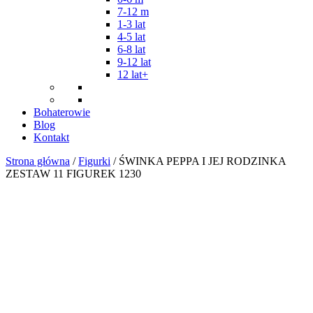
7-12 m
1-3 lat
4-5 lat
6-8 lat
9-12 lat
12 lat+
Bohaterowie
Blog
Kontakt
Strona główna
/
Figurki
/ ŚWINKA PEPPA I JEJ RODZINKA
ZESTAW 11 FIGUREK 1230