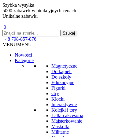
Szybka wysyłka
5000 zabawek w atrakcyjnych cenach
Unikalne zabawki
0
+48 798-857-876
MENU
MENU
Nowości
Kategorie
Magnetyczne
Do kąpieli
Do szkoły
Edukacyjne
Figurki
Gry
Klocki
Interaktywne
Kolejki i tory
Lalki i akcesoria
Majsterkowanie
Maskotki
Militarne