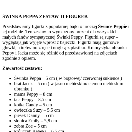
1230
ŚWINKA PEPPA ZESTAW 11 FIGUREK
Przedstawiamy figurki z popularnej bajki o uroczej
Śwince Peppie
i
jej rodzinie. Ten zestaw to wymarzony prezent dla wszystkich
małych fanów sympatycznej Świnki Peppy. Figurki są super –
wyglądają jak wyjęte wprost z bajeczki. Figurki mają gumowe
główki, a tułów oraz ręce i nogi są z plastiku. Kolorystyka ubranka
Peppy i Jacka może się różnić od przedstawionej na zdjęciach
zgodnie z opisem.
Zawartość zestawu:
Świnka Peppa – 5 cm ( w brązowej/ czerwonej sukience )
brat Jacek – 5 cm ( w jasno niebieskim/ ciemno niebieskim
ubranku )
mama Peppy – 8 cm
tata Peppy – 8,5 cm
kotka Candy – 5 cm
owieczka Suzy – 5,5 cm
piesek Danny – 5 cm
słonica Emily – 5,8 cm
zebra Zoe – 5 cm
króliczek Rebeka – 6,5 cm