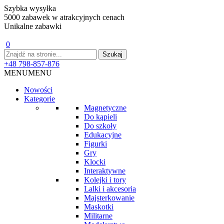
Szybka wysyłka
5000 zabawek w atrakcyjnych cenach
Unikalne zabawki
0
+48 798-857-876
MENU
MENU
Nowości
Kategorie
Magnetyczne
Do kąpieli
Do szkoły
Edukacyjne
Figurki
Gry
Klocki
Interaktywne
Kolejki i tory
Lalki i akcesoria
Majsterkowanie
Maskotki
Militarne