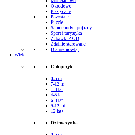
Modelarstwo
Ogrodowe
Plastyczne
Pozostałe
Puzzle
Samochody i pojazdy
Sport i turystyka
Zabawki AGD
Zdalnie sterowane
Dla niemowląt
Wiek
Chłopczyk
0-6 m
7-12 m
1-3 lat
4-5 lat
6-8 lat
9-12 lat
12 lat+
Dziewczynka
0-6 m