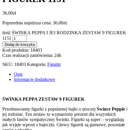
36,00
zł
Poprzednia najniższa cena:
36,00
zł
.
ilość ŚWINKA PEPPA I JEJ RODZINKA ZESTAW 9 FIGUREK
1151
Dodaj do koszyka
Kod produktu: 18403
Czas realizacji zamówienia: 24h
SKU:
18403
Kategoria:
Figurki
Opis
Informacje dodatkowe
ŚWINKA PEPPA ZESTAW 9 FIGUREK
Przedstawiamy figurki z popularnej bajki o uroczej
Śwince Peppie
i
jej rodzinie. Ten zestaw to wymarzony prezent dla wszystkich
małych fanów sympatycznej Świnki. Figurki są super – wyglądają
jak wyjęte wprost z bajeczki. Głowy figurek są gumowe, pozostałe
części z plastiku.