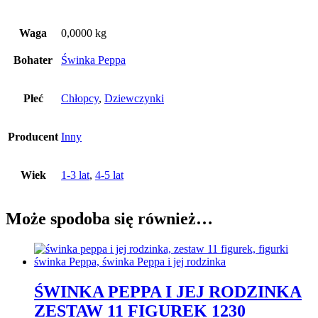
Waga
0,0000 kg
Bohater
Świnka Peppa
Płeć
Chłopcy
,
Dziewczynki
Producent
Inny
Wiek
1-3 lat
,
4-5 lat
Może spodoba się również…
ŚWINKA PEPPA I JEJ RODZINKA
ZESTAW 11 FIGUREK 1230