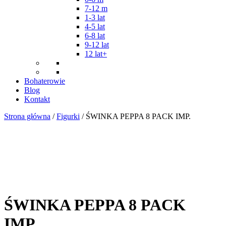
7-12 m
1-3 lat
4-5 lat
6-8 lat
9-12 lat
12 lat+
Bohaterowie
Blog
Kontakt
Strona główna
/
Figurki
/ ŚWINKA PEPPA 8 PACK IMP.
ŚWINKA PEPPA 8 PACK
IMP.