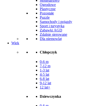
Modelarstwo
Ogrodowe
Plastyczne
Pozostałe
Puzzle
Samochody i pojazdy
Sport i turystyka
Zabawki AGD
Zdalnie sterowane
Dla niemowląt
Wiek
Chłopczyk
0-6 m
7-12 m
1-3 lat
4-5 lat
6-8 lat
9-12 lat
12 lat+
Dziewczynka
0-6 m