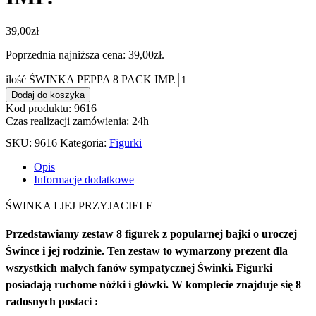
39,00
zł
Poprzednia najniższa cena:
39,00
zł
.
ilość ŚWINKA PEPPA 8 PACK IMP.
Dodaj do koszyka
Kod produktu: 9616
Czas realizacji zamówienia: 24h
SKU:
9616
Kategoria:
Figurki
Opis
Informacje dodatkowe
ŚWINKA I JEJ PRZYJACIELE
Przedstawiamy zestaw 8 figurek z popularnej bajki o uroczej
Śwince i jej rodzinie.
Ten zestaw to wymarzony prezent dla
wszystkich małych fanów sympatycznej Świnki.
Figurki
posiadają ruchome nóżki i główki. W komplecie znajduje się 8
radosnych postaci :