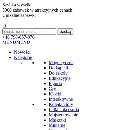
Szybka wysyłka
5000 zabawek w atrakcyjnych cenach
Unikalne zabawki
0
+48 798-857-876
MENU
MENU
Nowości
Kategorie
Magnetyczne
Do kąpieli
Do szkoły
Edukacyjne
Figurki
Gry
Klocki
Interaktywne
Kolejki i tory
Lalki i akcesoria
Majsterkowanie
Maskotki
Militarne