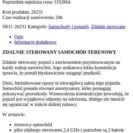
Poprzednia najniższa cena:
119,00
zł
.
Kod produktu: 26231
Czas realizacji zamówienia: 24h
SKU:
26231
Kategorie:
Samochody i pojazdy
,
Zdalnie sterowane
Opis
Informacje dodatkowe
ZDALNIE STEROWANY SAMOCHÓD TERENOWY
Zdalnie sterowany pojazd z zawieszeniem przystosowanym na
każdy rodzaj nawierzchni. Jego unikatowa lekka konstrukcja
sprawia, że potrafi błyskawicznie osiągnąć prędkość.
Duże, bieżnikowane opony to niewątpliwa zaleta tego pojazdu.
Samochód posiada również amortyzatory, które pomagają
pokonywać przeszkody. Wzmocnienia konstrukcyjne powodują, że
pojazd jest wyjątkowo odporny na uderzenia, dlatego nie musicie
się ograniczać w trakcie dzikiej zabawy.
W zestawie:
terenowy samochód
pilot zdalnego sterowania 2,4 GHz ( potrzebne są 2 baterie