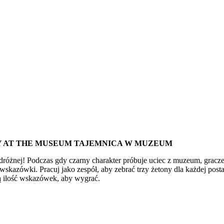
Y AT THE MUSEUM TAJEMNICA W MUZEUM
dróżnej! Podczas gdy czarny charakter próbuje uciec z muzeum, gracze
skazówki. Pracuj jako zespół, aby zebrać trzy żetony dla każdej posta
ą ilość wskazówek, aby wygrać.