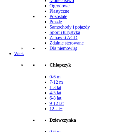
Modelarstwo
Ogrodowe
Plastyczne
Pozostałe
Puzzle
Samochody i pojazdy
Sport i turystyka
Zabawki AGD
Zdalnie sterowane
Dla niemowląt
Wiek
Chłopczyk
0-6 m
7-12 m
1-3 lat
4-5 lat
6-8 lat
9-12 lat
12 lat+
Dziewczynka
0-6 m