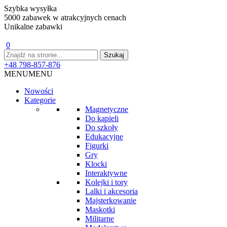
Szybka wysyłka
5000 zabawek w atrakcyjnych cenach
Unikalne zabawki
0
+48 798-857-876
MENU
MENU
Nowości
Kategorie
Magnetyczne
Do kąpieli
Do szkoły
Edukacyjne
Figurki
Gry
Klocki
Interaktywne
Kolejki i tory
Lalki i akcesoria
Majsterkowanie
Maskotki
Militarne