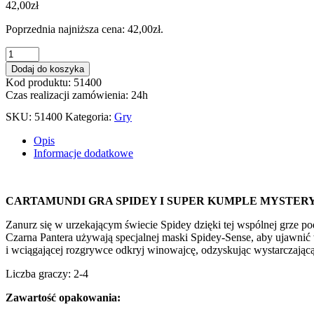
42,00
zł
Poprzednia najniższa cena:
42,00
zł
.
ilość
CARTAMUNDI
Dodaj do koszyka
GRA
Kod produktu: 51400
SPIDEY
Czas realizacji zamówienia: 24h
I
SUPER
SKU:
51400
Kategoria:
Gry
KUMPLE
MYSTERY
Opis
AT
Informacje dodatkowe
THE
MUSEUM TAJEMNICA
W
CARTAMUNDI GRA SPIDEY I SUPER KUMPLE MYSTER
MUZEUM
Zanurz się w urzekającym świecie Spidey dzięki tej wspólnej grze po
Czarna Pantera używają specjalnej maski Spidey-Sense, aby ujawnić w
i wciągającej rozgrywce odkryj winowajcę, odzyskując wystarczając
Liczba graczy: 2-4
Zawartość opakowania: