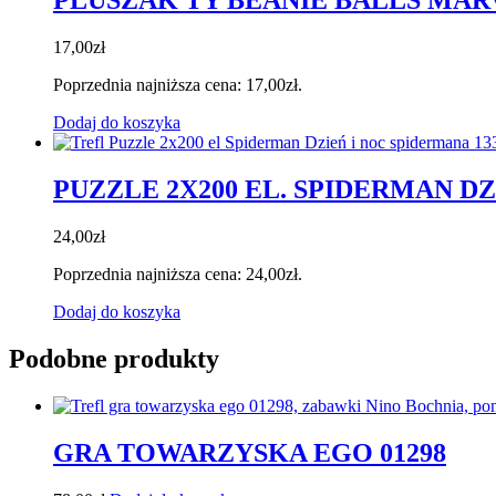
PLUSZAK TY BEANIE BALLS MAR
17,00
zł
Poprzednia najniższa cena:
17,00
zł
.
Dodaj do koszyka
PUZZLE 2X200 EL. SPIDERMAN DZ
24,00
zł
Poprzednia najniższa cena:
24,00
zł
.
Dodaj do koszyka
Podobne produkty
GRA TOWARZYSKA EGO 01298