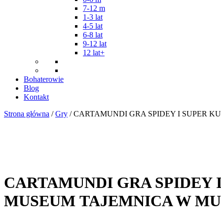
7-12 m
1-3 lat
4-5 lat
6-8 lat
9-12 lat
12 lat+
Bohaterowie
Blog
Kontakt
Strona główna
/
Gry
/ CARTAMUNDI GRA SPIDEY I SUPER 
CARTAMUNDI GRA SPIDEY 
MUSEUM TAJEMNICA W M