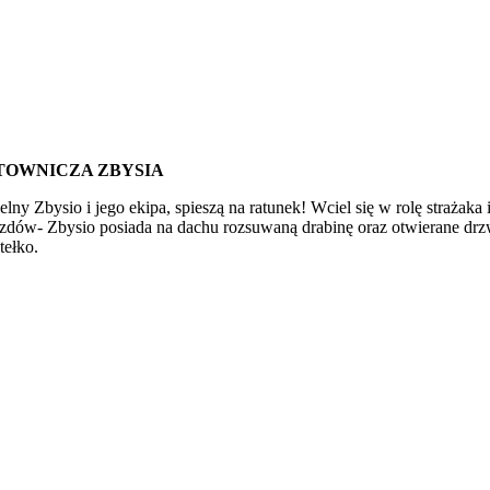
TOWNICZA ZBYSIA
 Zbysio i jego ekipa, spieszą na ratunek! Wciel się w rolę strażaka
zdów- Zbysio posiada na dachu rozsuwaną drabinę oraz otwierane drzw
tełko.