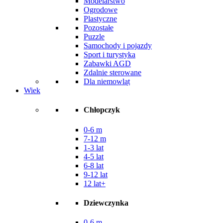
Modelarstwo
Ogrodowe
Plastyczne
Pozostałe
Puzzle
Samochody i pojazdy
Sport i turystyka
Zabawki AGD
Zdalnie sterowane
Dla niemowląt
Wiek
Chłopczyk
0-6 m
7-12 m
1-3 lat
4-5 lat
6-8 lat
9-12 lat
12 lat+
Dziewczynka
0-6 m