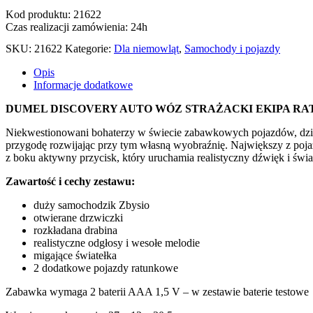
Kod produktu: 21622
Czas realizacji zamówienia: 24h
SKU:
21622
Kategorie:
Dla niemowląt
,
Samochody i pojazdy
Opis
Informacje dodatkowe
DUMEL DISCOVERY AUTO WÓZ STRAŻACKI EKIPA RA
Niekwestionowani bohaterzy w świecie zabawkowych pojazdów, dzielny
przygodę rozwijając przy tym własną wyobraźnię. Największy z poja
z boku aktywny przycisk, który uruchamia realistyczny dźwięk i świa
Zawartość i cechy zestawu:
duży samochodzik Zbysio
otwierane drzwiczki
rozkładana drabina
realistyczne odgłosy i wesołe melodie
migające światełka
2 dodatkowe pojazdy ratunkowe
Zabawka wymaga 2 baterii AAA 1,5 V – w zestawie baterie testowe