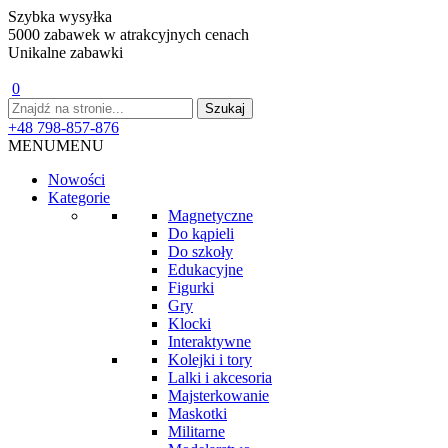
Szybka wysyłka
5000 zabawek w atrakcyjnych cenach
Unikalne zabawki
0
+48 798-857-876
MENU
MENU
Nowości
Kategorie
Magnetyczne
Do kąpieli
Do szkoły
Edukacyjne
Figurki
Gry
Klocki
Interaktywne
Kolejki i tory
Lalki i akcesoria
Majsterkowanie
Maskotki
Militarne