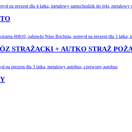
NTO
ÓZ STRAŻACKI + AUTKO STRAŻ POŻA
NY