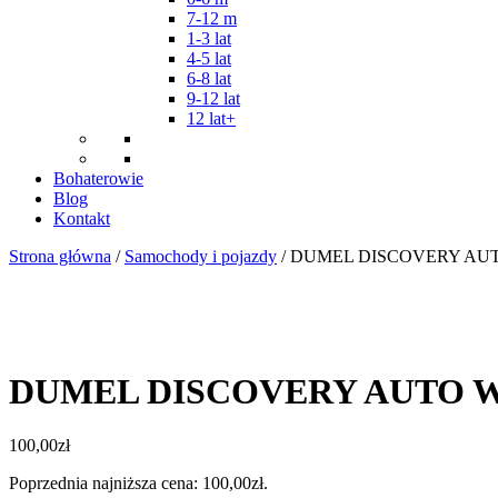
7-12 m
1-3 lat
4-5 lat
6-8 lat
9-12 lat
12 lat+
Bohaterowie
Blog
Kontakt
Strona główna
/
Samochody i pojazdy
/ DUMEL DISCOVERY AU
DUMEL DISCOVERY AUTO W
100,00
zł
Poprzednia najniższa cena:
100,00
zł
.