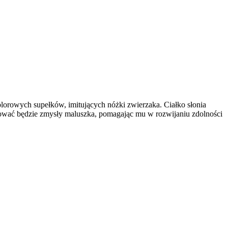
olorowych supełków, imitujących nóżki zwierzaka. Ciałko słonia
lować będzie zmysły maluszka, pomagając mu w rozwijaniu zdolności