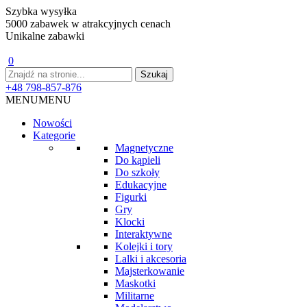
Szybka wysyłka
5000 zabawek w atrakcyjnych cenach
Unikalne zabawki
0
+48 798-857-876
MENU
MENU
Nowości
Kategorie
Magnetyczne
Do kąpieli
Do szkoły
Edukacyjne
Figurki
Gry
Klocki
Interaktywne
Kolejki i tory
Lalki i akcesoria
Majsterkowanie
Maskotki
Militarne