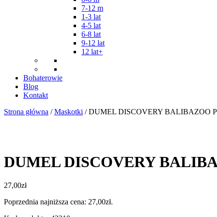
7-12 m
1-3 lat
4-5 lat
6-8 lat
9-12 lat
12 lat+
Bohaterowie
Blog
Kontakt
Strona główna
/
Maskotki
/ DUMEL DISCOVERY BALIBAZOO 
DUMEL DISCOVERY BALIBA
27,00
zł
Poprzednia najniższa cena:
27,00
zł
.