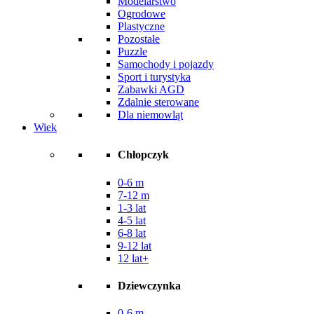
Modelarstwo
Ogrodowe
Plastyczne
Pozostałe
Puzzle
Samochody i pojazdy
Sport i turystyka
Zabawki AGD
Zdalnie sterowane
Dla niemowląt
Wiek
Chłopczyk
0-6 m
7-12 m
1-3 lat
4-5 lat
6-8 lat
9-12 lat
12 lat+
Dziewczynka
0-6 m