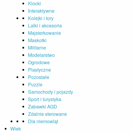
Klocki
Interaktywne
Kolejki i tory
Lalki i akcesoria
Majsterkowanie
Maskotki
Militarne
Modelarstwo
Ogrodowe
Plastyczne
Pozostałe
Puzzle
Samochody i pojazdy
Sport i turystyka
Zabawki AGD
Zdalnie sterowane
Dla niemowląt
Wiek