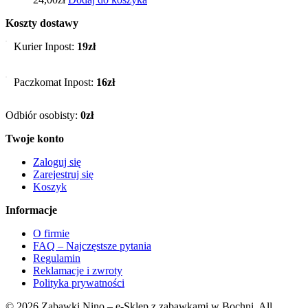
Koszty dostawy
Kurier Inpost:
19zł
Paczkomat Inpost:
16zł
Odbiór osobisty:
0zł
Twoje konto
Zaloguj się
Zarejestruj się
Koszyk
Informacje
O firmie
FAQ – Najczęstsze pytania
Regulamin
Reklamacje i zwroty
Polityka prywatności
© 2026 Zabawki Nino – e-Sklep z zabawkami w Bochni. All