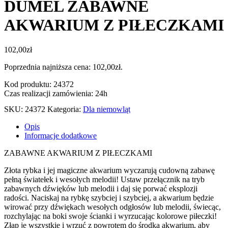
DUMEL ZABAWNE
AKWARIUM Z PIŁECZKAMI
102,00
zł
Poprzednia najniższa cena:
102,00
zł
.
Kod produktu: 24372
Czas realizacji zamówienia: 24h
SKU:
24372
Kategoria:
Dla niemowląt
Opis
Informacje dodatkowe
ZABAWNE AKWARIUM Z PIŁECZKAMI
Złota rybka i jej magiczne akwarium wyczarują cudowną zabawę
pełną światełek i wesołych melodii! Ustaw przełącznik na tryb
zabawnych dźwięków lub melodii i daj się porwać eksplozji
radości. Naciskaj na rybkę szybciej i szybciej, a akwarium będzie
wirować przy dźwiękach wesołych odgłosów lub melodii, świecąc,
rozchylając na boki swoje ścianki i wyrzucając kolorowe piłeczki!
Złap je wszystkie i wrzuć z powrotem do środka akwarium, aby