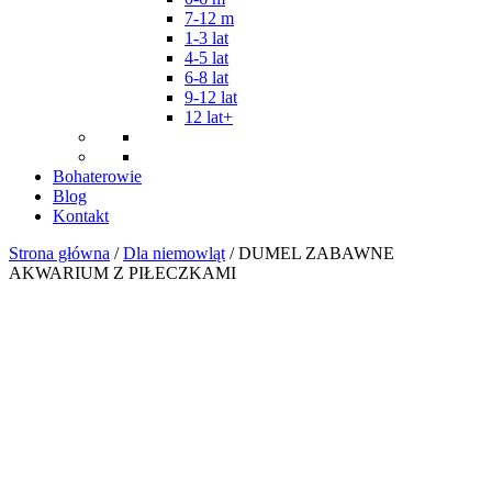
7-12 m
1-3 lat
4-5 lat
6-8 lat
9-12 lat
12 lat+
Bohaterowie
Blog
Kontakt
Strona główna
/
Dla niemowląt
/ DUMEL ZABAWNE
AKWARIUM Z PIŁECZKAMI