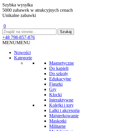
Szybka wysyłka
5000 zabawek w atrakcyjnych cenach
Unikalne zabawki
0
+48 798-857-876
MENU
MENU
Nowości
Kategorie
Magnetyczne
Do kąpieli
Do szkoły
Edukacyjne
Figurki
Gry
Klocki
Interaktywne
Kolejki i tory
Lalki i akcesoria
Majsterkowanie
Maskotki
Militarne