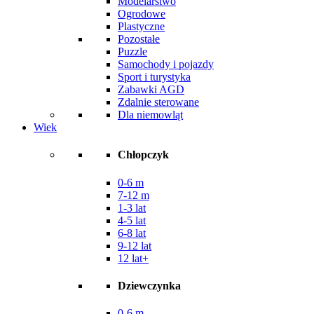
Modelarstwo
Ogrodowe
Plastyczne
Pozostałe
Puzzle
Samochody i pojazdy
Sport i turystyka
Zabawki AGD
Zdalnie sterowane
Dla niemowląt
Wiek
Chłopczyk
0-6 m
7-12 m
1-3 lat
4-5 lat
6-8 lat
9-12 lat
12 lat+
Dziewczynka
0-6 m