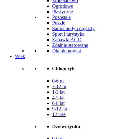
Modelarstwo
Ogrodowe
Plastyczne
Pozostałe
Puzzle
Samochody i pojazdy
Sport i turystyka
Zabawki AGD
Zdalnie sterowane
Dla niemowląt
Wiek
Chłopczyk
0-6 m
7-12 m
1-3 lat
4-5 lat
6-8 lat
9-12 lat
12 lat+
Dziewczynka
0-6 m