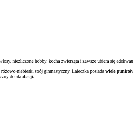
e włosy, niezliczone hobby, kocha zwierzęta i zawsze ubiera się adekwat
w różowo-niebieski strój gimnastyczny. Laleczka posiada
wiele
punktó
czny do akrobacji.