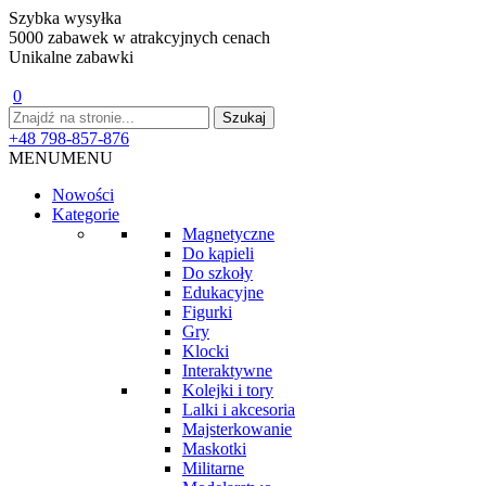
Szybka wysyłka
5000 zabawek w atrakcyjnych cenach
Unikalne zabawki
0
+48 798-857-876
MENU
MENU
Nowości
Kategorie
Magnetyczne
Do kąpieli
Do szkoły
Edukacyjne
Figurki
Gry
Klocki
Interaktywne
Kolejki i tory
Lalki i akcesoria
Majsterkowanie
Maskotki
Militarne