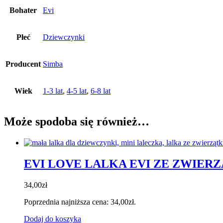
Bohater
Evi
Płeć
Dziewczynki
Producent
Simba
Wiek
1-3 lat
,
4-5 lat
,
6-8 lat
Może spodoba się również…
EVI LOVE LALKA EVI ZE ZWIER
34,00
zł
Poprzednia najniższa cena:
34,00
zł
.
Dodaj do koszyka