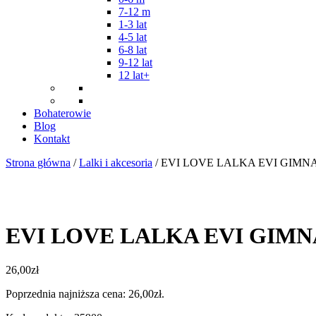
7-12 m
1-3 lat
4-5 lat
6-8 lat
9-12 lat
12 lat+
Bohaterowie
Blog
Kontakt
Strona główna
/
Lalki i akcesoria
/ EVI LOVE LALKA EVI GIM
EVI LOVE LALKA EVI GIM
26,00
zł
Poprzednia najniższa cena:
26,00
zł
.