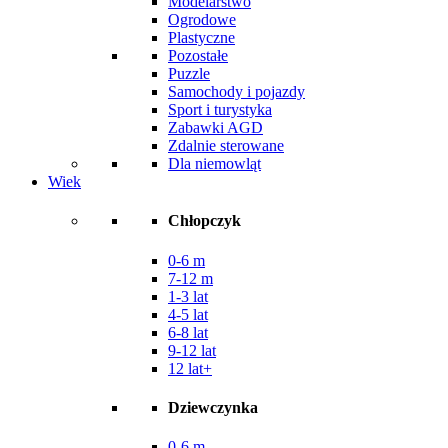
Modelarstwo
Ogrodowe
Plastyczne
Pozostałe
Puzzle
Samochody i pojazdy
Sport i turystyka
Zabawki AGD
Zdalnie sterowane
Dla niemowląt
Wiek
Chłopczyk
0-6 m
7-12 m
1-3 lat
4-5 lat
6-8 lat
9-12 lat
12 lat+
Dziewczynka
0-6 m