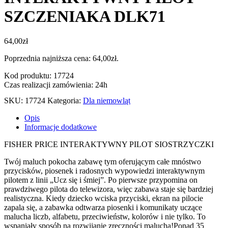
SZCZENIAKA DLK71
64,00
zł
Poprzednia najniższa cena:
64,00
zł
.
Kod produktu: 17724
Czas realizacji zamówienia: 24h
SKU:
17724
Kategoria:
Dla niemowląt
Opis
Informacje dodatkowe
FISHER PRICE INTERAKTYWNY PILOT SIOSTRZYCZKI
Twój maluch pokocha zabawę tym oferującym całe mnóstwo
przycisków, piosenek i radosnych wypowiedzi interaktywnym
pilotem z linii „Ucz się i śmiej”. Po pierwsze przypomina on
prawdziwego pilota do telewizora, więc zabawa staje się bardziej
realistyczna. Kiedy dziecko wciska przyciski, ekran na pilocie
zapala się, a zabawka odtwarza piosenki i komunikaty uczące
malucha liczb, alfabetu, przeciwieństw, kolorów i nie tylko. To
wspaniały sposób na rozwijanie zręczności malucha!Ponad 35