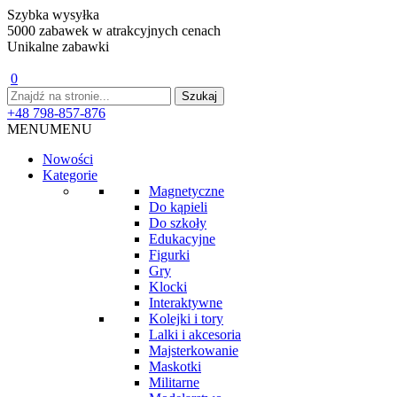
Szybka wysyłka
5000 zabawek w atrakcyjnych cenach
Unikalne zabawki
0
+48 798-857-876
MENU
MENU
Nowości
Kategorie
Magnetyczne
Do kąpieli
Do szkoły
Edukacyjne
Figurki
Gry
Klocki
Interaktywne
Kolejki i tory
Lalki i akcesoria
Majsterkowanie
Maskotki
Militarne