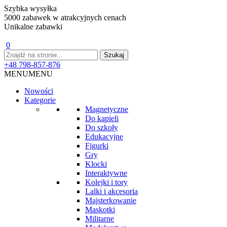
Szybka wysyłka
5000 zabawek w atrakcyjnych cenach
Unikalne zabawki
0
+48 798-857-876
MENU
MENU
Nowości
Kategorie
Magnetyczne
Do kąpieli
Do szkoły
Edukacyjne
Figurki
Gry
Klocki
Interaktywne
Kolejki i tory
Lalki i akcesoria
Majsterkowanie
Maskotki
Militarne