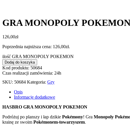
GRA MONOPOLY POKEMO
126,00
zł
Poprzednia najniższa cena:
126,00
zł
.
ilość GRA MONOPOLY POKEMON
Dodaj do koszyka
Kod produktu: 50684
Czas realizacji zamówienia: 24h
SKU:
50684
Kategoria:
Gry
Opis
Informacje dodatkowe
HASBRO GRA MONOPOLY POKEMON
Podróżuj po planszy i łap dzikie
Pokémony
! Gra
Monopoly Pokém
krainę ze swoim
Pokémonem-towarzyszem
.