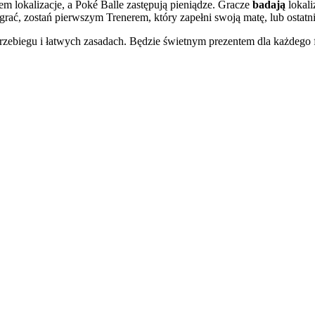
em lokalizacje, a Poké Balle zastępują pieniądze. Gracze
badają
lokal
rać, zostań pierwszym Trenerem, który zapełni swoją matę, lub ostat
zebiegu i łatwych zasadach. Będzie świetnym prezentem dla każdego 