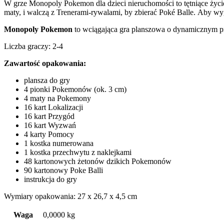
W grze Monopoly Pokemon dla dzieci
nieruchomości to tętniące życi
maty, i
walczą z Trenerami-rywalami, by zbierać Poké Balle. Aby wyg
Monopoly Pokemon
to wciągająca gra planszowa o dynamicznym pr
Liczba graczy: 2-4
Zawartość opakowania:
plansza do gry
4 pionki Pokemonów (ok. 3 cm)
4 maty na Pokemony
16 kart Lokalizacji
16 kart Przygód
16 kart Wyzwań
4 karty Pomocy
1 kostka numerowana
1 kostka przechwytu z naklejkami
48 kartonowych żetonów dzikich Pokemonów
90 kartonowy Poke Balli
instrukcja do gry
Wymiary opakowania: 27 x 26,7 x 4,5 cm
Waga
0,0000 kg