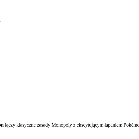
N
on
łączy klasyczne zasady Monopoly z ekscytującym łapaniem Pokém