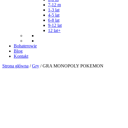
7-12 m
1-3 lat
4-5 lat
6-8 lat
9-12 lat
12 lat+
Bohaterowie
Blog
Kontakt
Strona główna
/
Gry
/ GRA MONOPOLY POKEMON