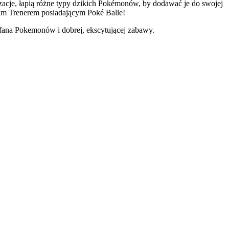
izacje, łapią różne typy dzikich Pokémonów, by dodawać je do swojej
nim Trenerem posiadającym Poké Balle!
fana Pokemonów i dobrej, ekscytującej zabawy.