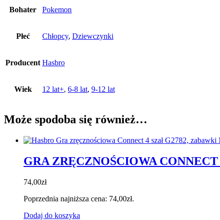
Bohater
Pokemon
Płeć
Chłopcy
,
Dziewczynki
Producent
Hasbro
Wiek
12 lat+
,
6-8 lat
,
9-12 lat
Może spodoba się również…
GRA ZRĘCZNOŚCIOWA CONNECT 
74,00
zł
Poprzednia najniższa cena:
74,00
zł
.
Dodaj do koszyka