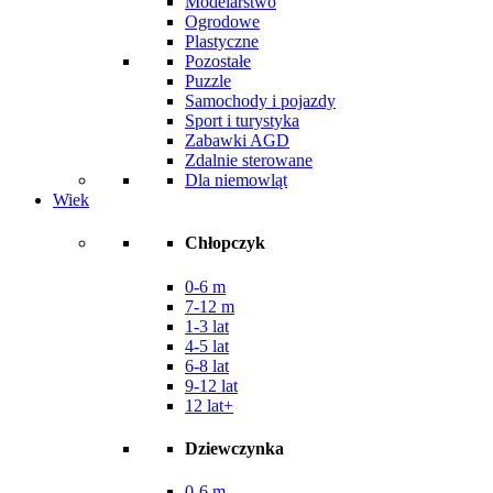
Modelarstwo
Ogrodowe
Plastyczne
Pozostałe
Puzzle
Samochody i pojazdy
Sport i turystyka
Zabawki AGD
Zdalnie sterowane
Dla niemowląt
Wiek
Chłopczyk
0-6 m
7-12 m
1-3 lat
4-5 lat
6-8 lat
9-12 lat
12 lat+
Dziewczynka
0-6 m