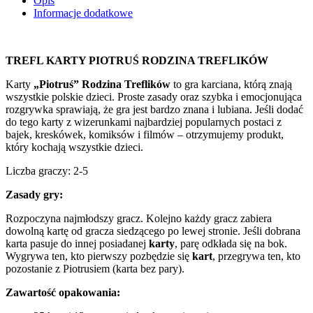
Opis
Informacje dodatkowe
TREFL KARTY PIOTRUŚ RODZINA TREFLIKÓW
Karty
„Piotruś” Rodzina Treflików
to gra karciana, którą znają
wszystkie polskie dzieci. Proste zasady oraz szybka i emocjonująca
rozgrywka sprawiają, że gra jest bardzo znana i lubiana. Jeśli dodać
do tego karty z wizerunkami najbardziej popularnych postaci z
bajek, kreskówek, komiksów i filmów – otrzymujemy produkt,
który kochają wszystkie dzieci.
Liczba graczy: 2-5
Zasady gry:
Rozpoczyna najmłodszy gracz. Kolejno każdy gracz zabiera
dowolną kartę od gracza siedzącego po lewej stronie. Jeśli dobrana
karta pasuje do innej posiadanej
karty
, parę odkłada się na bok.
Wygrywa ten, kto pierwszy pozbędzie się
kart
, przegrywa ten, kto
pozostanie z Piotrusiem (karta bez pary).
Zawartość opakowania: