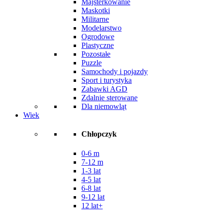
Majsterkowanie
Maskotki
Militarne
Modelarstwo
Ogrodowe
Plastyczne
Pozostałe
Puzzle
Samochody i pojazdy
Sport i turystyka
Zabawki AGD
Zdalnie sterowane
Dla niemowląt
Wiek
Chłopczyk
0-6 m
7-12 m
1-3 lat
4-5 lat
6-8 lat
9-12 lat
12 lat+