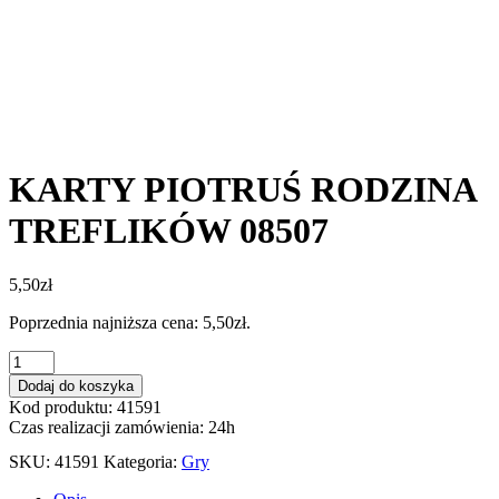
KARTY PIOTRUŚ RODZINA
TREFLIKÓW 08507
5,50
zł
Poprzednia najniższa cena:
5,50
zł
.
ilość
KARTY
Dodaj do koszyka
PIOTRUŚ
Kod produktu: 41591
RODZINA
Czas realizacji zamówienia: 24h
TREFLIKÓW
08507
SKU:
41591
Kategoria:
Gry