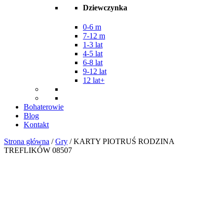
Dziewczynka
0-6 m
7-12 m
1-3 lat
4-5 lat
6-8 lat
9-12 lat
12 lat+
Bohaterowie
Blog
Kontakt
Strona główna
/
Gry
/ KARTY PIOTRUŚ RODZINA
TREFLIKÓW 08507