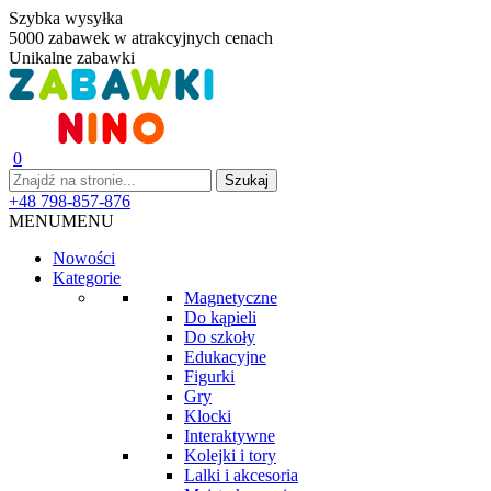
Szybka wysyłka
5000 zabawek w atrakcyjnych cenach
Unikalne zabawki
0
+48 798-857-876
MENU
MENU
Nowości
Kategorie
Magnetyczne
Do kąpieli
Do szkoły
Edukacyjne
Figurki
Gry
Klocki
Interaktywne
Kolejki i tory
Lalki i akcesoria