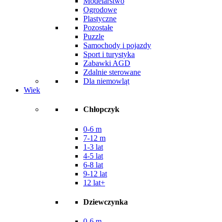
Modelarstwo
Ogrodowe
Plastyczne
Pozostałe
Puzzle
Samochody i pojazdy
Sport i turystyka
Zabawki AGD
Zdalnie sterowane
Dla niemowląt
Wiek
Chłopczyk
0-6 m
7-12 m
1-3 lat
4-5 lat
6-8 lat
9-12 lat
12 lat+
Dziewczynka
0-6 m