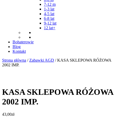
7-12 m
1-3 lat
4-5 lat
6-8 lat
9-12 lat
12 lat+
Bohaterowie
Blog
Kontakt
Strona główna
/
Zabawki AGD
/ KASA SKLEPOWA RÓŻOWA
2002 IMP.
KASA SKLEPOWA RÓŻOWA
2002 IMP.
43,00
zł