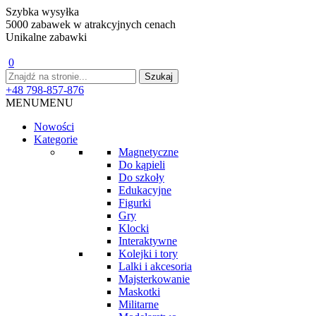
Szybka wysyłka
5000 zabawek w atrakcyjnych cenach
Unikalne zabawki
0
+48 798-857-876
MENU
MENU
Nowości
Kategorie
Magnetyczne
Do kąpieli
Do szkoły
Edukacyjne
Figurki
Gry
Klocki
Interaktywne
Kolejki i tory
Lalki i akcesoria
Majsterkowanie
Maskotki
Militarne