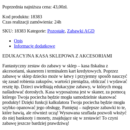
Poprzednia najniższa cena:
43,00
zł
.
Kod produktu: 18383
Czas realizacji zamówienia: 24h
SKU:
18383
Kategorie:
Pozostałe
,
Zabawki AGD
Opis
Informacje dodatkowe
EDUKACYJNA KASA SKLEPOWA Z AKCESORIAMI
Fantastyczny zestaw do zabawy w sklep – kasa fiskalna z
akcesoriami, skanerem i terminalem kart kredytowych. Poprzez
zabawę w sklep dziecko może w łatwy i przyjemny sposób nauczyć
się zasad robienia zakupów, wartości pieniądza, obliczać i wydawać
resztę itp. Dzieci uwielbiają edukacyjne zabawy, w których mogą
naśladować dorosłych. Kasa wyposażona jest w skaner, za pomocą
którego Twoja pociecha będzie mogła samodzielnie skanować
produkty! Dzięki funkcji kalkulatora Twoja pociecha będzie mogła
szybko opanować jego obsługę. Pamiętaj – najlepsze zabawki to te,
które bawią, ale również uczą! Wysuwana szuflada pozwoli włożyć
do niej banknoty i monety, znajdujące się w zestawie! To czyni
zabawę jeszcze bardziej prawdziwą!