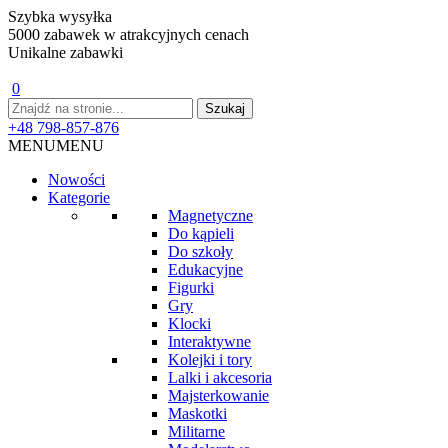
Szybka wysyłka
5000 zabawek w atrakcyjnych cenach
Unikalne zabawki
0
+48 798-857-876
MENU
MENU
Nowości
Kategorie
Magnetyczne
Do kąpieli
Do szkoły
Edukacyjne
Figurki
Gry
Klocki
Interaktywne
Kolejki i tory
Lalki i akcesoria
Majsterkowanie
Maskotki
Militarne