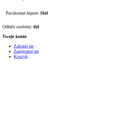
Paczkomat Inpost:
16zł
Odbiór osobisty:
0zł
Twoje konto
Zaloguj się
Zarejestruj się
Koszyk
Informacje
O firmie
FAQ – Najczęstsze pytania
Regulamin
Reklamacje i zwroty
Polityka prywatności
© 2026 Zabawki Nino – e-Sklep z zabawkami w Bochni. All
Rights Reserved.