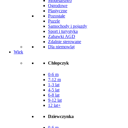
Modelarstwo
Ogrodowe
Plastyczne
Pozostałe
Puzzle
Samochody i pojazdy
Sport i turystyka
Zabawki AGD
Zdalnie sterowane
Dla niemowląt
Wiek
Chłopczyk
0-6 m
7-12 m
1-3 lat
4-5 lat
6-8 lat
9-12 lat
12 lat+
Dziewczynka
0-6 m