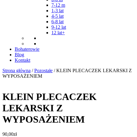
7-12 m
1-3 lat
4-5 lat
6-8 lat
9-12 lat
12 lat+
Bohaterowie
Blog
Kontakt
Strona główna
/
Pozostałe
/ KLEIN PLECACZEK LEKARSKI Z
WYPOSAŻENIEM
KLEIN PLECACZEK
LEKARSKI Z
WYPOSAŻENIEM
90,00
zł