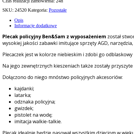
Czas realizacji zamówienia: 24h
SKU:
24520
Kategoria:
Pozostałe
Opis
Informacje dodatkowe
Plecak policyjny Ben&Sam z wyposażeniem
został stwo
wysokiej jakości zabawki imitujące sprzęty AGD, narzędzia, 
Plecaczek jest w kolorze niebieskim i zdobi go odblaskowy
Na jego zewnętrznych kieszeniach także zostały przyszyte
Dołączono do niego mnóstwo policyjnych akcesoriów:
kajdanki;
latarka;
odznaka policyjna;
gwizdek;
pistolet na wodę;
imitacja walkie-talkie.
Plecak idealnie będzie pasował wszystkim dzieciom w wieku