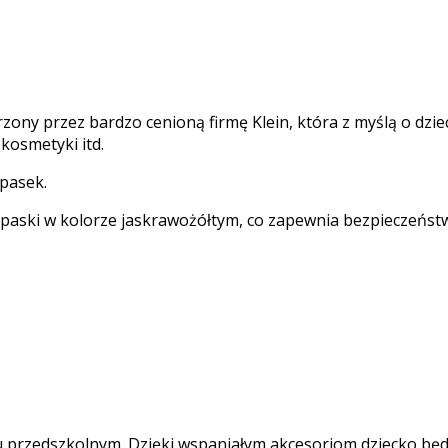
rzony przez bardzo cenioną firmę Klein, która z myślą o dziec
kosmetyki itd.
 pasek.
 paski w kolorze jaskrawożółtym, co zapewnia bezpieczeńst
 przedszkolnym. Dzięki wspaniałym akcesoriom dziecko będzi