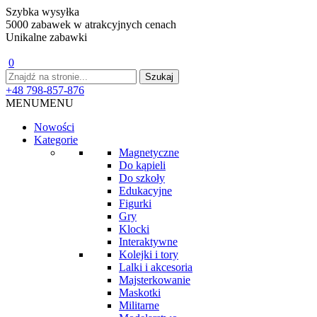
Szybka wysyłka
5000 zabawek w atrakcyjnych cenach
Unikalne zabawki
0
+48 798-857-876
MENU
MENU
Nowości
Kategorie
Magnetyczne
Do kąpieli
Do szkoły
Edukacyjne
Figurki
Gry
Klocki
Interaktywne
Kolejki i tory
Lalki i akcesoria
Majsterkowanie
Maskotki
Militarne