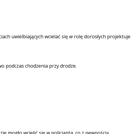
iach uwielbiających wcielać się w rolę dorosłych projektuje
wo podczas chodzenia przy drodze.
e mogło wcielić się w policjanta, co z pewnością