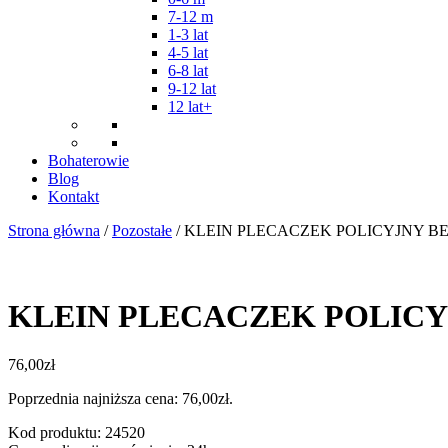
7-12 m
1-3 lat
4-5 lat
6-8 lat
9-12 lat
12 lat+
Bohaterowie
Blog
Kontakt
Strona główna
/
Pozostałe
/ KLEIN PLECACZEK POLICYJNY B
KLEIN PLECACZEK POLICY
76,00
zł
Poprzednia najniższa cena:
76,00
zł
.
Kod produktu: 24520