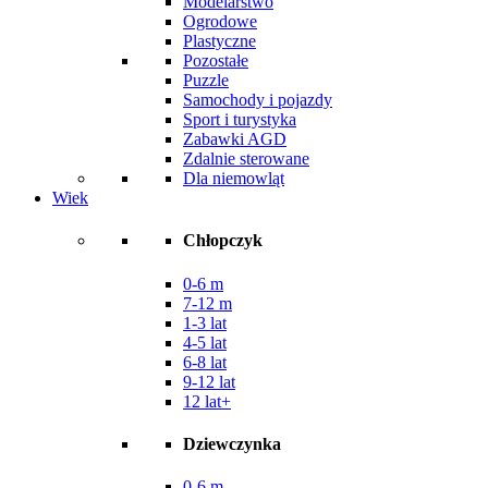
Modelarstwo
Ogrodowe
Plastyczne
Pozostałe
Puzzle
Samochody i pojazdy
Sport i turystyka
Zabawki AGD
Zdalnie sterowane
Dla niemowląt
Wiek
Chłopczyk
0-6 m
7-12 m
1-3 lat
4-5 lat
6-8 lat
9-12 lat
12 lat+
Dziewczynka
0-6 m