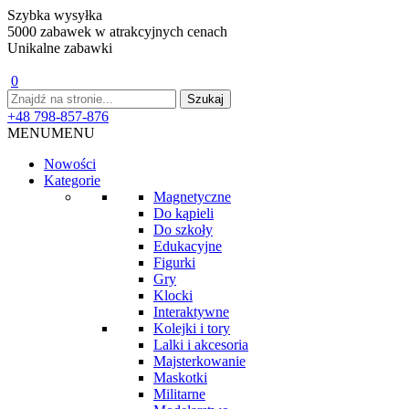
Szybka wysyłka
5000 zabawek w atrakcyjnych cenach
Unikalne zabawki
0
+48 798-857-876
MENU
MENU
Nowości
Kategorie
Magnetyczne
Do kąpieli
Do szkoły
Edukacyjne
Figurki
Gry
Klocki
Interaktywne
Kolejki i tory
Lalki i akcesoria
Majsterkowanie
Maskotki
Militarne