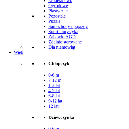
Modelarstwo
Ogrodowe
Plastyczne
Pozostałe
Puzzle
Samochody i pojazdy
Sport i turystyka
Zabawki AGD
Zdalnie sterowane
Dla niemowląt
Wiek
Chłopczyk
0-6 m
7-12 m
1-3 lat
4-5 lat
6-8 lat
9-12 lat
12 lat+
Dziewczynka
0-6 m