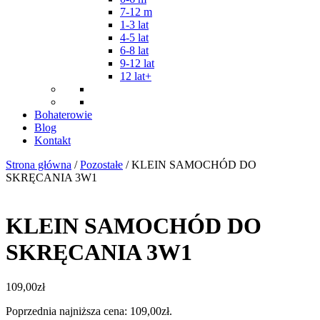
7-12 m
1-3 lat
4-5 lat
6-8 lat
9-12 lat
12 lat+
Bohaterowie
Blog
Kontakt
Strona główna
/
Pozostałe
/ KLEIN SAMOCHÓD DO
SKRĘCANIA 3W1
KLEIN SAMOCHÓD DO
SKRĘCANIA 3W1
109,00
zł
Poprzednia najniższa cena:
109,00
zł
.