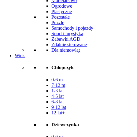
Modelarstwo
Ogrodowe
Plastyczne
Pozostałe
Puzzle
Samochody i pojazdy
Sport i turystyka
Zabawki AGD
Zdalnie sterowane
Dla niemowląt
Wiek
Chłopczyk
0-6 m
7-12 m
1-3 lat
4-5 lat
6-8 lat
9-12 lat
12 lat+
Dziewczynka
0-6 m