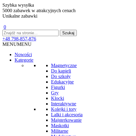
Szybka wysyłka
5000 zabawek w atrakcyjnych cenach
Unikalne zabawki
0
+48 798-857-876
MENU
MENU
Nowości
Kategorie
Magnetyczne
Do kąpieli
Do szkoły
Edukacyjne
Figurki
Gry
Klocki
Interaktywne
Kolejki i tory
Lalki i akcesoria
Majsterkowanie
Maskotki
Militarne