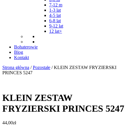
7-12 m
1-3 lat
4-5 lat
6-8 lat
9-12 lat
12 lat+
Bohaterowie
Blog
Kontakt
Strona główna
/
Pozostałe
/ KLEIN ZESTAW FRYZIERSKI
PRINCES 5247
KLEIN ZESTAW
FRYZIERSKI PRINCES 5247
44,00
zł