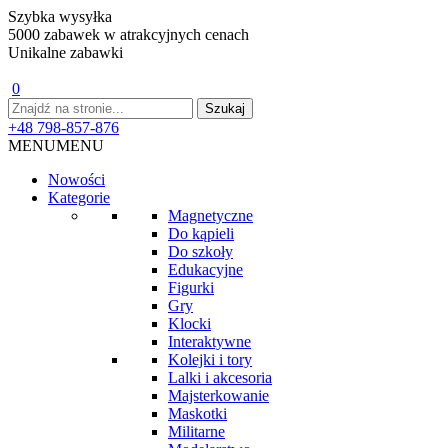
Szybka wysyłka
5000 zabawek w atrakcyjnych cenach
Unikalne zabawki
0
+48 798-857-876
MENU
MENU
Nowości
Kategorie
Magnetyczne
Do kąpieli
Do szkoły
Edukacyjne
Figurki
Gry
Klocki
Interaktywne
Kolejki i tory
Lalki i akcesoria
Majsterkowanie
Maskotki
Militarne