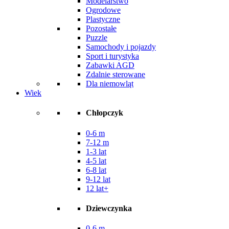
Modelarstwo
Ogrodowe
Plastyczne
Pozostałe
Puzzle
Samochody i pojazdy
Sport i turystyka
Zabawki AGD
Zdalnie sterowane
Dla niemowląt
Wiek
Chłopczyk
0-6 m
7-12 m
1-3 lat
4-5 lat
6-8 lat
9-12 lat
12 lat+
Dziewczynka
0-6 m