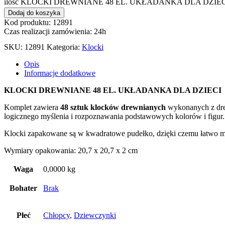
ilość KLOCKI DREWNIANE 48 EL. UKŁADANKA DLA DZIE
Dodaj do koszyka
Kod produktu: 12891
Czas realizacji zamówienia: 24h
SKU:
12891
Kategoria:
Klocki
Opis
Informacje dodatkowe
KLOCKI DREWNIANE 48 EL. UKŁADANKA DLA DZIECI
Komplet zawiera
48 sztuk klocków drewnianych
wykonanych z drew
logicznego myślenia i rozpoznawania podstawowych kolorów i figur.
Klocki zapakowane są w kwadratowe pudełko, dzięki czemu łatwo 
Wymiary opakowania: 20,7 x 20,7 x 2 cm
Waga
0,0000 kg
Bohater
Brak
Płeć
Chłopcy
,
Dziewczynki