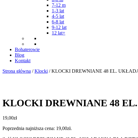
7-12 m
1-3 lat
4-5 lat
6-8 lat
9-12 lat
12 lat+
Bohaterowie
Blog
Kontakt
Strona główna
/
Klocki
/ KLOCKI DREWNIANE 48 EL. UKŁAD
KLOCKI DREWNIANE 48 EL
19,00
zł
Poprzednia najniższa cena:
19,00
zł
.