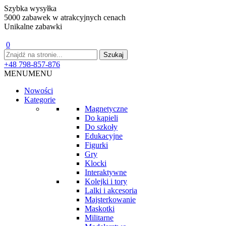
Szybka wysyłka
5000 zabawek w atrakcyjnych cenach
Unikalne zabawki
0
+48 798-857-876
MENU
MENU
Nowości
Kategorie
Magnetyczne
Do kąpieli
Do szkoły
Edukacyjne
Figurki
Gry
Klocki
Interaktywne
Kolejki i tory
Lalki i akcesoria
Majsterkowanie
Maskotki
Militarne