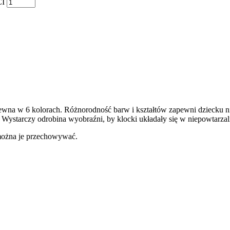
CI
na w 6 kolorach. Różnorodność barw i kształtów zapewni dziecku ni
 Wystarczy odrobina wyobraźni, by klocki układały się w niepowtarza
można je przechowywać.