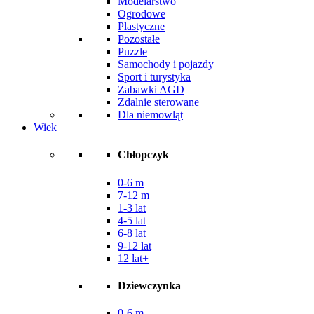
Modelarstwo
Ogrodowe
Plastyczne
Pozostałe
Puzzle
Samochody i pojazdy
Sport i turystyka
Zabawki AGD
Zdalnie sterowane
Dla niemowląt
Wiek
Chłopczyk
0-6 m
7-12 m
1-3 lat
4-5 lat
6-8 lat
9-12 lat
12 lat+
Dziewczynka
0-6 m