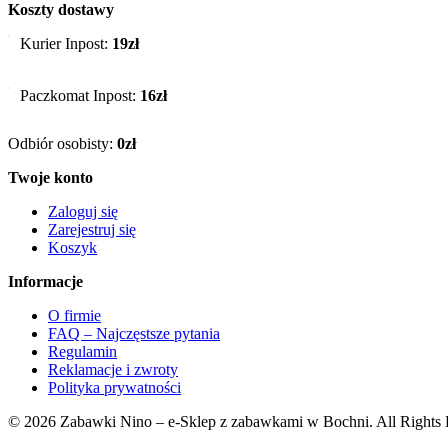
Koszty dostawy
Kurier Inpost:
19zł
Paczkomat Inpost:
16zł
Odbiór osobisty:
0zł
Twoje konto
Zaloguj się
Zarejestruj się
Koszyk
Informacje
O firmie
FAQ – Najczęstsze pytania
Regulamin
Reklamacje i zwroty
Polityka prywatności
© 2026 Zabawki Nino – e-Sklep z zabawkami w Bochni. All Rights 