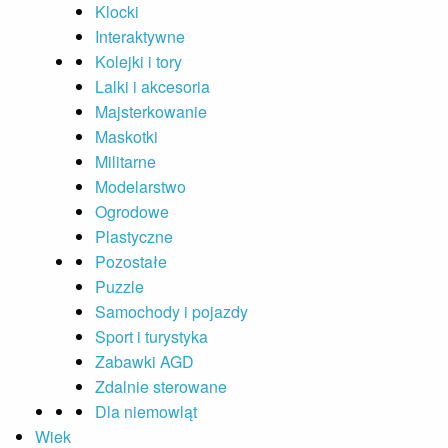
Klocki
Interaktywne
Kolejki i tory
Lalki i akcesoria
Majsterkowanie
Maskotki
Militarne
Modelarstwo
Ogrodowe
Plastyczne
Pozostałe
Puzzle
Samochody i pojazdy
Sport i turystyka
Zabawki AGD
Zdalnie sterowane
Dla niemowląt
Wiek