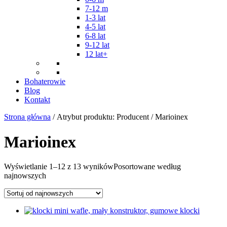
7-12 m
1-3 lat
4-5 lat
6-8 lat
9-12 lat
12 lat+
Bohaterowie
Blog
Kontakt
Strona główna
/ Atrybut produktu: Producent / Marioinex
Marioinex
Wyświetlanie 1–12 z 13 wyników
Posortowane według
najnowszych