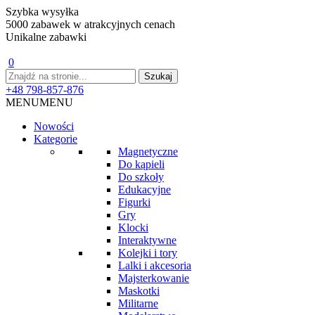
Szybka wysyłka
5000 zabawek w atrakcyjnych cenach
Unikalne zabawki
0
+48 798-857-876
MENU
MENU
Nowości
Kategorie
Magnetyczne
Do kąpieli
Do szkoły
Edukacyjne
Figurki
Gry
Klocki
Interaktywne
Kolejki i tory
Lalki i akcesoria
Majsterkowanie
Maskotki
Militarne