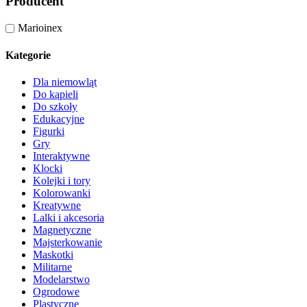
Producent
Marioinex
Kategorie
Dla niemowląt
Do kąpieli
Do szkoły
Edukacyjne
Figurki
Gry
Interaktywne
Klocki
Kolejki i tory
Kolorowanki
Kreatywne
Lalki i akcesoria
Magnetyczne
Majsterkowanie
Maskotki
Militarne
Modelarstwo
Ogrodowe
Plastyczne