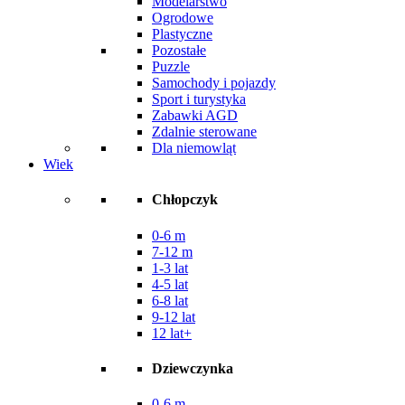
Modelarstwo
Ogrodowe
Plastyczne
Pozostałe
Puzzle
Samochody i pojazdy
Sport i turystyka
Zabawki AGD
Zdalnie sterowane
Dla niemowląt
Wiek
Chłopczyk
0-6 m
7-12 m
1-3 lat
4-5 lat
6-8 lat
9-12 lat
12 lat+
Dziewczynka
0-6 m