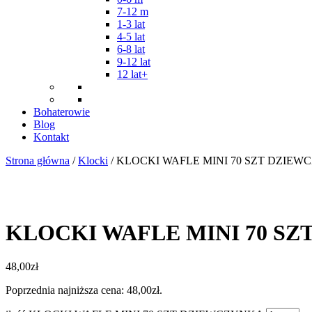
7-12 m
1-3 lat
4-5 lat
6-8 lat
9-12 lat
12 lat+
Bohaterowie
Blog
Kontakt
Strona główna
/
Klocki
/ KLOCKI WAFLE MINI 70 SZT DZIE
KLOCKI WAFLE MINI 70 S
48,00
zł
Poprzednia najniższa cena:
48,00
zł
.