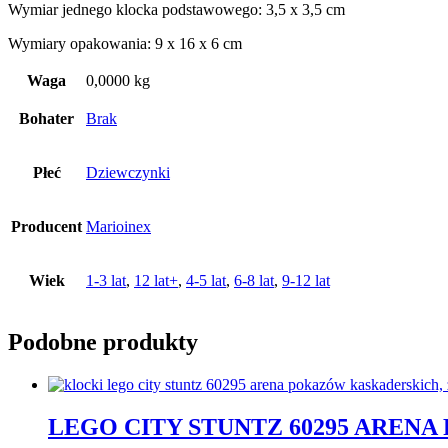
Wymiar jednego klocka podstawowego: 3,5 x 3,5 cm
Wymiary opakowania: 9 x 16 x 6 cm
Waga
0,0000 kg
Bohater
Brak
Płeć
Dziewczynki
Producent
Marioinex
Wiek
1-3 lat
,
12 lat+
,
4-5 lat
,
6-8 lat
,
9-12 lat
Podobne produkty
LEGO CITY STUNTZ 60295 ARE