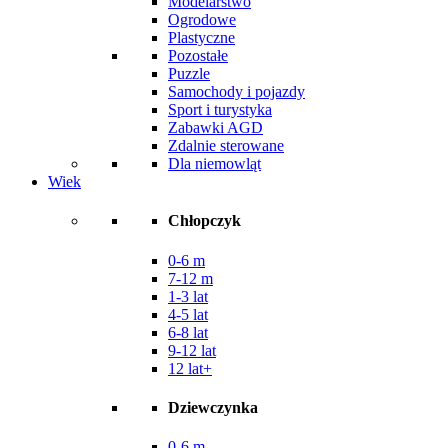
Modelarstwo
Ogrodowe
Plastyczne
Pozostałe
Puzzle
Samochody i pojazdy
Sport i turystyka
Zabawki AGD
Zdalnie sterowane
Dla niemowląt
Wiek
Chłopczyk
0-6 m
7-12 m
1-3 lat
4-5 lat
6-8 lat
9-12 lat
12 lat+
Dziewczynka
0-6 m