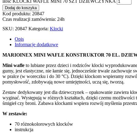
ilość KLOCKI WAFLE MINI 70 SZT DZIEWCZYNKA
Dodaj do koszyka
Kod produktu: 20847
Czas realizacji zamówienia: 24h
SKU:
20847
Kategoria:
Klocki
Opis
Informacje dodatkowe
MARIOINEX MINI WAFLE KONSTRUKTOR 70 EL. DZI
Mini wafle
to lubiane przez dzieci i rodziców klocki wyprodukowane
gumy, jest elastyczne, nie łamie się, jednocześnie trwale zachowuje s
w pralce (w woreczku i do 30 °C). Dzięki klockom wspieramy rozwój 
pomysłowość, zdobywają nowe umiejętności, uczą się, tworzą.
Zestaw dedykowany jest dla dziewczynek – opakowanie zawiera klocki
wyginać. Występują w różnych kształtach, dzięki czemu możliwości 
śmigieł czy broni. Zabawa klockami wspiera rozwój myślenia przestr
W zestawie:
70 różnokolorowych klocków
instrukcja