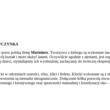
EWCZYNKA
 przez polską firmę
Marioinex
. Tworzywo z którego są wykonane ma 
wój kształt i może służyć latami. Oczywiście zgodnie z atestami, jest z
dzieci, stymulujemy ich wyobraźnię, zachęcamy do twórczej ekspresji.
 w odcieniach szarości, różu, żółci i fioletu. Klocki wykonane są z
tworzenia są niemalże nieograniczone. Dołączone kółka pozwolą stwor
zennego i kreatywnego oraz sprawności manualnej i koordynacji oko – 