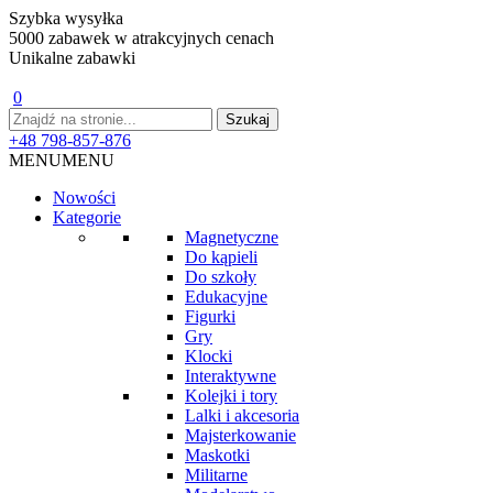
Szybka wysyłka
5000 zabawek w atrakcyjnych cenach
Unikalne zabawki
0
+48 798-857-876
MENU
MENU
Nowości
Kategorie
Magnetyczne
Do kąpieli
Do szkoły
Edukacyjne
Figurki
Gry
Klocki
Interaktywne
Kolejki i tory
Lalki i akcesoria
Majsterkowanie
Maskotki
Militarne