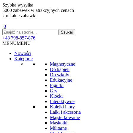
Szybka wysyłka
5000 zabawek w atrakcyjnych cenach
Unikalne zabawki
0
+48 798-857-876
MENU
MENU
Nowości
Kategorie
Magnetyczne
Do kąpieli
Do szkoły
Edukacyjne
Figurki
Gry
Klocki
Interaktywne
Kolejki i tory
Lalki i akcesoria
Majsterkowanie
Maskotki
Militarne