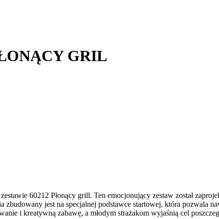
PŁONĄCY GRIL
stawie 60212 Płonący grill. Ten emocjonujący zestaw został zaprojek
a zbudowany jest na specjalnej podstawce startowej, która pozwala 
dowanie i kreatywną zabawę, a młodym strażakom wyjaśnią cel poszcz