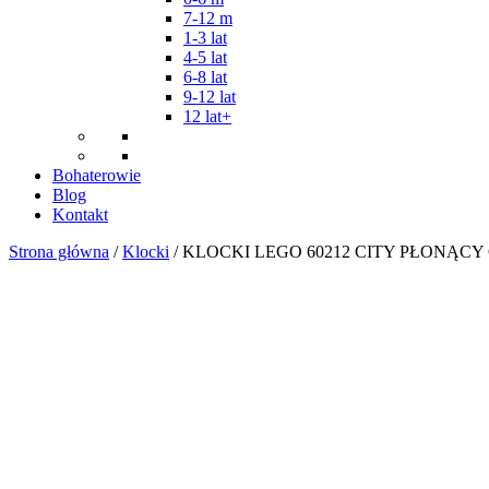
7-12 m
1-3 lat
4-5 lat
6-8 lat
9-12 lat
12 lat+
Bohaterowie
Blog
Kontakt
Strona główna
/
Klocki
/ KLOCKI LEGO 60212 CITY PŁONĄCY