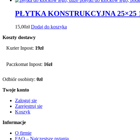
PŁYTKA KONSTRUKCYJNA 25×25 1
15,00
zł
Dodaj do koszyka
Koszty dostawy
Kurier Inpost:
19zł
Paczkomat Inpost:
16zł
Odbiór osobisty:
0zł
Twoje konto
Zaloguj się
Zarejestruj się
Koszyk
Informacje
O firmie
FAQ – Najczęstsze pytania