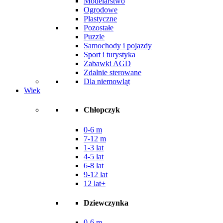
Modelarstwo
Ogrodowe
Plastyczne
Pozostałe
Puzzle
Samochody i pojazdy
Sport i turystyka
Zabawki AGD
Zdalnie sterowane
Dla niemowląt
Wiek
Chłopczyk
0-6 m
7-12 m
1-3 lat
4-5 lat
6-8 lat
9-12 lat
12 lat+
Dziewczynka
0-6 m