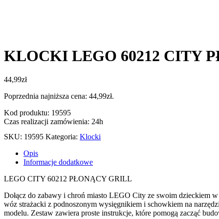
KLOCKI LEGO 60212 CITY 
44,99
zł
Poprzednia najniższa cena:
44,99
zł
.
Kod produktu: 19595
Czas realizacji zamówienia: 24h
SKU:
19595
Kategoria:
Klocki
Opis
Informacje dodatkowe
LEGO CITY 60212 PŁONĄCY GRILL
Dołącz do zabawy i chroń miasto LEGO City ze swoim dzieckiem w ze
wóz strażacki z podnoszonym wysięgnikiem i schowkiem na narzędzi
modelu. Zestaw zawiera proste instrukcje, które pomogą zacząć bu