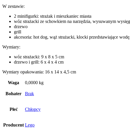
W zestawie:
2 minifigurki: strażak i mieszkaniec miasta
wóz strażacki ze schowkiem na narzędzia, wysuwanym wysięg
drzewo
grill
akcesoria: hot dog, wąż strażacki, klocki przedstawiające wo
Wymiary:
wóz strażacki: 9 x 8 x 5 cm
drzewo i grill: 6 x 4 x 4 cm
Wymiary opakowania: 16 x 14 x 4,5 cm
Waga
0,0000 kg
Bohater
Brak
Płeć
Chłopcy
Producent
Lego