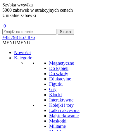
Szybka wysyłka
5000 zabawek w atrakcyjnych cenach
Unikalne zabawki
0
+48 798-857-876
MENU
MENU
Nowości
Kategorie
Magnetyczne
Do kąpieli
Do szkoły
Edukacyjne
Figurki
Gry
Klocki
Interaktywne
Kolejki i tory
Lalki i akcesoria
Majsterkowanie
Maskotki
Militarne