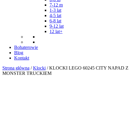
7-12 m
1-3 lat
4-5 lat
6-8 lat
9-12 lat
12 lat+
Bohaterowie
Blog
Kontakt
Strona główna
/
Klocki
/ KLOCKI LEGO 60245 CITY NAPAD Z
MONSTER TRUCKIEM