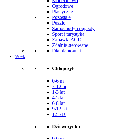
Modelarstwo
Ogrodowe
Plastyczne
Pozostałe
Puzzle
Samochody i pojazdy
Sport i turystyka
Zabawki AGD
Zdalnie sterowane
Dla niemowląt
Wiek
Chłopczyk
0-6 m
7-12 m
1-3 lat
4-5 lat
6-8 lat
9-12 lat
12 lat+
Dziewczynka
0-6 m