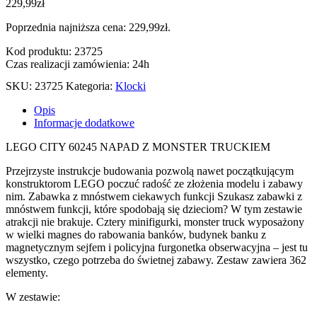
229,99
zł
Poprzednia najniższa cena:
229,99
zł
.
Kod produktu: 23725
Czas realizacji zamówienia: 24h
SKU:
23725
Kategoria:
Klocki
Opis
Informacje dodatkowe
LEGO CITY 60245 NAPAD Z MONSTER TRUCKIEM
Przejrzyste instrukcje budowania pozwolą nawet początkującym
konstruktorom LEGO poczuć radość ze złożenia modelu i zabawy
nim. Zabawka z mnóstwem ciekawych funkcji Szukasz zabawki z
mnóstwem funkcji, które spodobają się dzieciom? W tym zestawie
atrakcji nie brakuje. Cztery minifigurki, monster truck wyposażony
w wielki magnes do rabowania banków, budynek banku z
magnetycznym sejfem i policyjna furgonetka obserwacyjna – jest tu
wszystko, czego potrzeba do świetnej zabawy. Zestaw zawiera 362
elementy.
W zestawie: