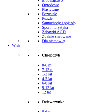
Modelarstwo
Ogrodowe
Plastyczne
Pozostałe
Puzzle
Samochody i pojazdy
Sport i turystyka
Zabawki AGD
Zdalnie sterowane
Dla niemowląt
Wiek
Chłopczyk
0-6 m
7-12 m
1-3 lat
4-5 lat
6-8 lat
9-12 lat
12 lat+
Dziewczynka
0-6 m