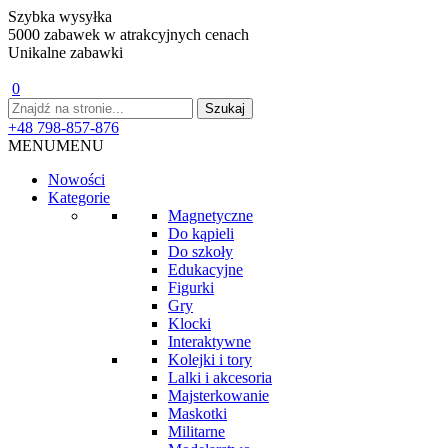
Szybka wysyłka
5000 zabawek w atrakcyjnych cenach
Unikalne zabawki
0
+48 798-857-876
MENU
MENU
Nowości
Kategorie
Magnetyczne
Do kąpieli
Do szkoły
Edukacyjne
Figurki
Gry
Klocki
Interaktywne
Kolejki i tory
Lalki i akcesoria
Majsterkowanie
Maskotki
Militarne