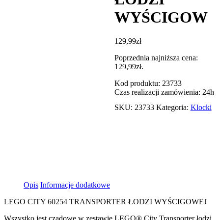
WYŚCIGOW
129,99
zł
Poprzednia najniższa cena:
129,99
zł
.
Kod produktu: 23733
Czas realizacji zamówienia: 24h
SKU:
23733
Kategoria:
Klocki
Opis
Informacje dodatkowe
LEGO CITY 60254 TRANSPORTER ŁODZI WYŚCIGOWEJ
Wszystko jest czadowe w zestawie LEGO® City Transporter łodzi