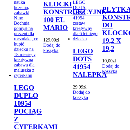
KLOCKI
PŁYTK
KONSTRUKCYJNE
KONST
100 EL
DO
MARIO
KLOCK
19,2 X
129,00
zł
Dodaj do
19,2
LEGO
koszyka
DOTS
10,00
zł
41954
Dodaj do
koszyka
NALEPKA
LEGO
29,99
zł
Dodaj do
DUPLO
koszyka
10954
POCIĄG
Z
CYFERKAMI