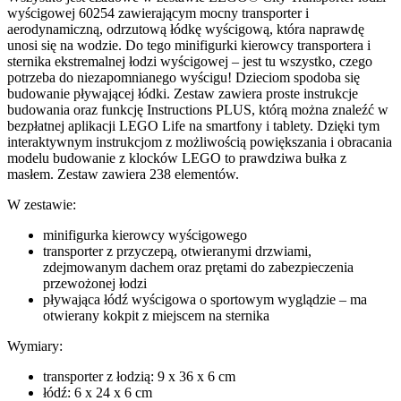
wyścigowej 60254 zawierającym mocny transporter i
aerodynamiczną, odrzutową łódkę wyścigową, która naprawdę
unosi się na wodzie. Do tego minifigurki kierowcy transportera i
sternika ekstremalnej łodzi wyścigowej – jest tu wszystko, czego
potrzeba do niezapomnianego wyścigu! Dzieciom spodoba się
budowanie pływającej łódki. Zestaw zawiera proste instrukcje
budowania oraz funkcję Instructions PLUS, którą można znaleźć w
bezpłatnej aplikacji LEGO Life na smartfony i tablety. Dzięki tym
interaktywnym instrukcjom z możliwością powiększania i obracania
modelu budowanie z klocków LEGO to prawdziwa bułka z
masłem. Zestaw zawiera 238 elementów.
W zestawie:
minifigurka kierowcy wyścigowego
transporter z przyczepą, otwieranymi drzwiami,
zdejmowanym dachem oraz prętami do zabezpieczenia
przewożonej łodzi
pływająca łódź wyścigowa o sportowym wyglądzie – ma
otwierany kokpit z miejscem na sternika
Wymiary:
transporter z łodzią: 9 x 36 x 6 cm
łódź: 6 x 24 x 6 cm