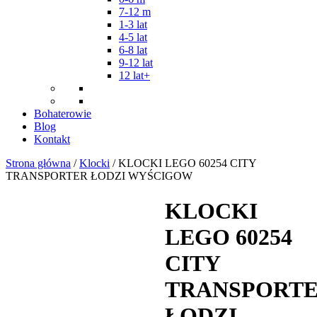
7-12 m
1-3 lat
4-5 lat
6-8 lat
9-12 lat
12 lat+
Bohaterowie
Blog
Kontakt
Strona główna
/
Klocki
/ KLOCKI LEGO 60254 CITY
TRANSPORTER ŁODZI WYŚCIGOW
KLOCKI
LEGO 60254
CITY
TRANSPORT
ŁODZI