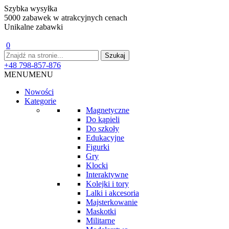
Szybka wysyłka
5000 zabawek w atrakcyjnych cenach
Unikalne zabawki
0
+48 798-857-876
MENU
MENU
Nowości
Kategorie
Magnetyczne
Do kąpieli
Do szkoły
Edukacyjne
Figurki
Gry
Klocki
Interaktywne
Kolejki i tory
Lalki i akcesoria
Majsterkowanie
Maskotki
Militarne