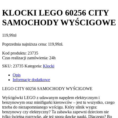
KLOCKI LEGO 60256 CITY
SAMOCHODY WYŚCIGOWE
119,99
zł
Poprzednia najniższa cena:
119,99
zł
.
Kod produktu: 23735
Czas realizacji zamówienia: 24h
SKU:
23735
Kategoria:
Klocki
Opis
Informacje dodatkowe
LEGO CITY 60256 SAMOCHODY WYŚCIGOWE
Wyścigówki LEGO z udawanym napędem elektrycznym i
benzynowym oraz minifigurki kierowców – jest tu wszystko, czego
trzeba do niezapomnianego wyścigu. Który silnik wygra:
benzynowy czy elektryczny? Ta zabawka zapewni dzieciom nie
tylko świetną rozrywkę, ale też sporą dawkę nauki. Dlaczego? Bo