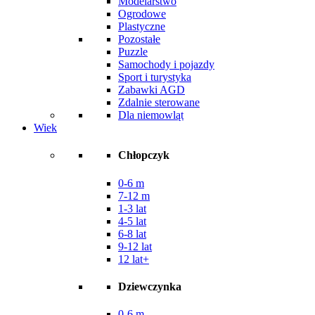
Modelarstwo
Ogrodowe
Plastyczne
Pozostałe
Puzzle
Samochody i pojazdy
Sport i turystyka
Zabawki AGD
Zdalnie sterowane
Dla niemowląt
Wiek
Chłopczyk
0-6 m
7-12 m
1-3 lat
4-5 lat
6-8 lat
9-12 lat
12 lat+
Dziewczynka
0-6 m