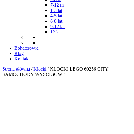
7-12 m
1-3 lat
4-5 lat
6-8 lat
9-12 lat
12 lat+
Bohaterowie
Blog
Kontakt
Strona główna
/
Klocki
/ KLOCKI LEGO 60256 CITY
SAMOCHODY WYŚCIGOWE