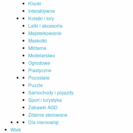
Klocki
Interaktywne
Kolejki i tory
Lalki i akcesoria
Majsterkowanie
Maskotki
Militarne
Modelarstwo
Ogrodowe
Plastyczne
Pozostałe
Puzzle
Samochody i pojazdy
Sport i turystyka
Zabawki AGD
Zdalnie sterowane
Dla niemowląt
Wiek