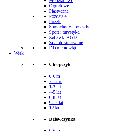
Modelarstwo
Ogrodowe
Plastyczne
Pozostałe
Puzzle
Samochody i pojazdy
Sport i turystyka
Zabawki AGD
Zdalnie sterowane
Dla niemowląt
Wiek
Chłopczyk
0-6 m
7-12 m
1-3 lat
4-5 lat
6-8 lat
9-12 lat
12 lat+
Dziewczynka
0-6 m