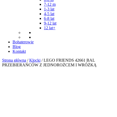
7-12 m
1-3 lat
4-5 lat
6-8 lat
9-12 lat
12 lat+
Bohaterowie
Blog
Kontakt
Strona główna
/
Klocki
/ LEGO FRIENDS 42661 BAL
PRZEBIERAŃCÓW Z JEDNOROŻCEM I WRÓŻKĄ