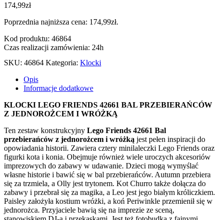
174,99
zł
Poprzednia najniższa cena:
174,99
zł
.
Kod produktu: 46864
Czas realizacji zamówienia: 24h
SKU:
46864
Kategoria:
Klocki
Opis
Informacje dodatkowe
KLOCKI LEGO FRIENDS 42661 BAL PRZEBIERAŃCÓW
Z JEDNOROŻCEM I WRÓŻKĄ
Ten zestaw konstrukcyjny
Lego Friends 42661 Bal
przebierańców z jednorożcem i wróżką
jest pełen inspiracji do
opowiadania historii. Zawiera cztery minilaleczki Lego Friends oraz
figurki kota i konia. Obejmuje również wiele uroczych akcesoriów
imprezowych do zabawy w udawanie. Dzieci mogą wymyślać
własne historie i bawić się w bal przebierańców. Autumn przebiera
się za trzmiela, a Olly jest trytonem. Kot Churro także dołącza do
zabawy i przebrał się za magika, a Leo jest jego białym króliczkiem.
Paisley założyła kostium wróżki, a koń Periwinkle przemienił się w
jednorożca. Przyjaciele bawią się na imprezie ze sceną,
stanowiskiem DJ-a i przekąskami. Jest też fotobudka z fajnymi