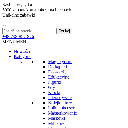
Szybka wysyłka
5000 zabawek w atrakcyjnych cenach
Unikalne zabawki
0
+48 798-857-876
MENU
MENU
Nowości
Kategorie
Magnetyczne
Do kąpieli
Do szkoły
Edukacyjne
Figurki
Gry
Klocki
Interaktywne
Kolejki i tory
Lalki i akcesoria
Majsterkowanie
Maskotki
Militarne