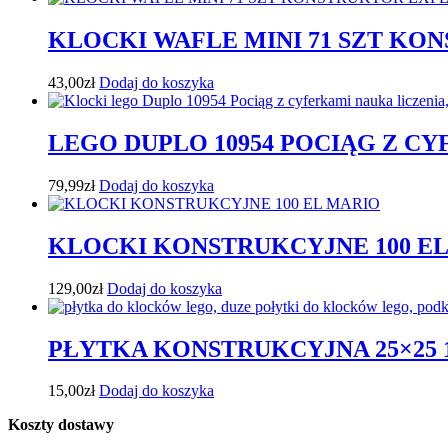
KLOCKI WAFLE MINI 71 SZT KO
43,00
zł
Dodaj do koszyka
LEGO DUPLO 10954 POCIĄG Z C
79,99
zł
Dodaj do koszyka
KLOCKI KONSTRUKCYJNE 100 E
129,00
zł
Dodaj do koszyka
PŁYTKA KONSTRUKCYJNA 25×25 1
15,00
zł
Dodaj do koszyka
Koszty dostawy