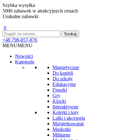
Szybka wysyłka
5000 zabawek w atrakcyjnych cenach
Unikalne zabawki
0
+48 798-857-876
MENU
MENU
Nowości
Kategorie
Magnetyczne
Do kąpieli
Do szkoły
Edukacyjne
Figurki
Gry
Klocki
Interaktywne
Kolejki i tory
Lalki i akcesoria
Majsterkowanie
Maskotki
Militarne