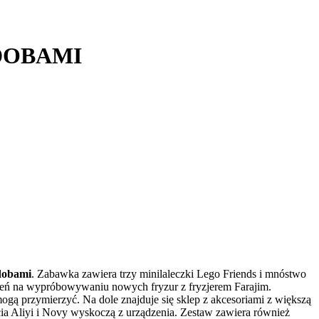
ZDOBAMI
zdobami
. Zabawka zawiera trzy minilaleczki Lego Friends i mnóstwo
dzień na wypróbowywaniu nowych fryzur z fryzjerem Farajim.
mogą przymierzyć. Na dole znajduje się sklep z akcesoriami z większą
ęcia Aliyi i Novy wyskoczą z urządzenia. Zestaw zawiera również