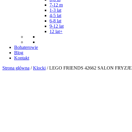
7-12 m
1-3 lat
4-5 lat
6-8 lat
9-12 lat
12 lat+
Bohaterowie
Blog
Kontakt
Strona główna
/
Klocki
/ LEGO FRIENDS 42662 SALON FRYZJE