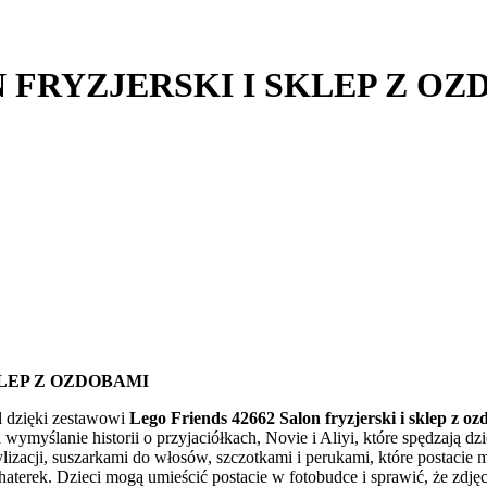
N FRYZJERSKI I SKLEP Z O
KLEP Z OZDOBAMI
ól dzięki zestawowi
Lego Friends 42662 Salon fryzjerski i sklep z o
ymyślanie historii o przyjaciółkach, Novie i Aliyi, które spędzają 
lizacji, suszarkami do włosów, szczotkami i perukami, które postacie 
haterek. Dzieci mogą umieścić postacie w fotobudce i sprawić, że zdj