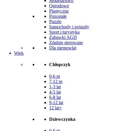
Modelarstwo
Ogrodowe
Plastyczne
Pozostałe
Puzzle
Samochody i pojazdy
Sport i turystyka
Zabawki AGD
Zdalnie sterowane
Dla niemowląt
Wiek
Chłopczyk
0-6 m
7-12 m
1-3 lat
4-5 lat
6-8 lat
9-12 lat
12 lat+
Dziewczynka
0-6 m