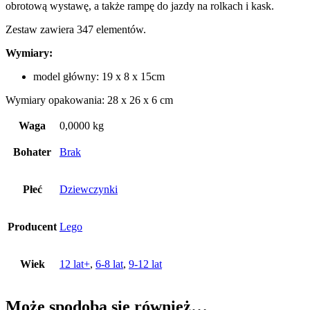
obrotową wystawę, a także rampę do jazdy na rolkach i kask.
Zestaw zawiera 347 elementów.
Wymiary:
model główny: 19 x 8 x 15cm
Wymiary opakowania: 28 x 26 x 6 cm
Waga
0,0000 kg
Bohater
Brak
Płeć
Dziewczynki
Producent
Lego
Wiek
12 lat+
,
6-8 lat
,
9-12 lat
Może spodoba się również…