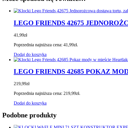
LEGO FRIENDS 42675 JEDNORO
41,99
zł
Poprzednia najniższa cena:
41,99
zł
.
Dodaj do koszyka
LEGO FRIENDS 42685 POKAZ MO
219,99
zł
Poprzednia najniższa cena:
219,99
zł
.
Dodaj do koszyka
Podobne produkty