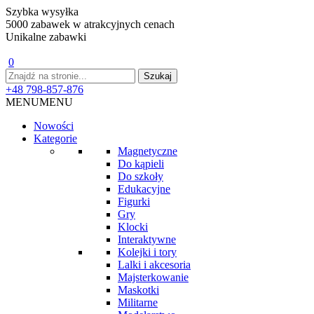
Szybka wysyłka
5000 zabawek w atrakcyjnych cenach
Unikalne zabawki
0
+48 798-857-876
MENU
MENU
Nowości
Kategorie
Magnetyczne
Do kąpieli
Do szkoły
Edukacyjne
Figurki
Gry
Klocki
Interaktywne
Kolejki i tory
Lalki i akcesoria
Majsterkowanie
Maskotki
Militarne