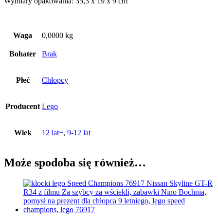
Wymiary opakowania: 35,3 x 19 x 9 cm
Waga
0,0000 kg
Bohater
Brak
Płeć
Chłopcy
Producent
Lego
Wiek
12 lat+
,
9-12 lat
Może spodoba się również…