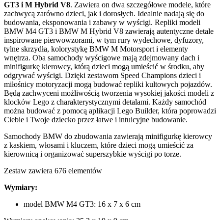
GT3 i M Hybrid V8
. Zawiera on dwa szczegółowe modele, które
zachwycą zarówno dzieci, jak i dorosłych. Idealnie nadają się do
budowania, eksponowania i zabawy w wyścigi. Repliki modeli
BMW M4 GT3 i BMW M Hybrid V8 zawierają autentyczne detale
inspirowane pierwowzorami, w tym rury wydechowe, dyfuzory,
tylne skrzydła, kolorystykę BMW M Motorsport i elementy
wnętrza. Oba samochody wyścigowe mają zdejmowany dach i
minifigurkę kierowcy, którą dzieci mogą umieścić w środku, aby
odgrywać wyścigi. Dzięki zestawom Speed Champions dzieci i
miłośnicy motoryzacji mogą budować repliki kultowych pojazdów.
Będą zachwyceni możliwością tworzenia wysokiej jakości modeli z
klocków Lego z charakterystycznymi detalami. Każdy samochód
można budować z pomocą aplikacji Lego Builder, która poprowadzi
Ciebie i Twoje dziecko przez łatwe i intuicyjne budowanie.
Samochody BMW do zbudowania zawierają minifigurkę kierowcy
z kaskiem, włosami i kluczem, które dzieci mogą umieścić za
kierownicą i organizować superszybkie wyścigi po torze.
Zestaw zawiera 676 elementów
Wymiary:
model BMW M4 GT3: 16 x 7 x 6 cm