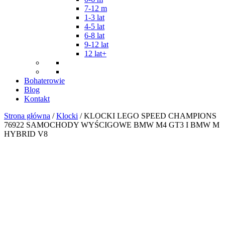
7-12 m
1-3 lat
4-5 lat
6-8 lat
9-12 lat
12 lat+
Bohaterowie
Blog
Kontakt
Strona główna
/
Klocki
/ KLOCKI LEGO SPEED CHAMPIONS
76922 SAMOCHODY WYŚCIGOWE BMW M4 GT3 I BMW M
HYBRID V8