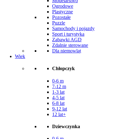
Modelarstwo
Ogrodowe
Plastyczne
Pozostałe
Puzzle
Samochody i pojazdy
Sport i turystyka
Zabawki AGD
Zdalnie sterowane
Dla niemowląt
Wiek
Chłopczyk
0-6 m
7-12 m
1-3 lat
4-5 lat
6-8 lat
9-12 lat
12 lat+
Dziewczynka
0-6 m