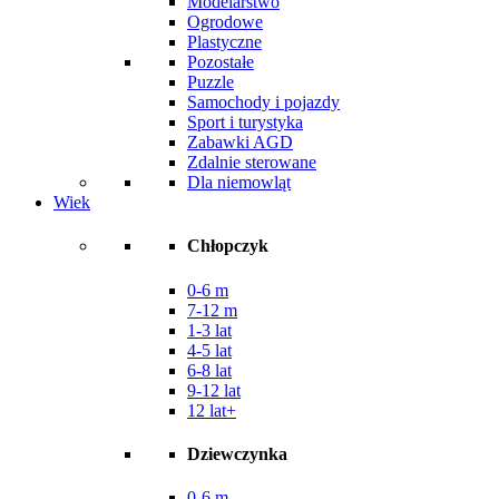
Modelarstwo
Ogrodowe
Plastyczne
Pozostałe
Puzzle
Samochody i pojazdy
Sport i turystyka
Zabawki AGD
Zdalnie sterowane
Dla niemowląt
Wiek
Chłopczyk
0-6 m
7-12 m
1-3 lat
4-5 lat
6-8 lat
9-12 lat
12 lat+
Dziewczynka
0-6 m