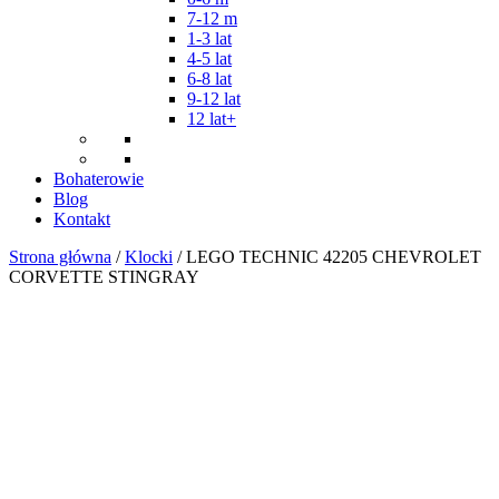
7-12 m
1-3 lat
4-5 lat
6-8 lat
9-12 lat
12 lat+
Bohaterowie
Blog
Kontakt
Strona główna
/
Klocki
/ LEGO TECHNIC 42205 CHEVROLET
CORVETTE STINGRAY