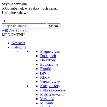
Szybka wysyłka
5000 zabawek w atrakcyjnych cenach
Unikalne zabawki
0
+48 798-857-876
MENU
MENU
Nowości
Kategorie
Magnetyczne
Do kąpieli
Do szkoły
Edukacyjne
Figurki
Gry
Klocki
Interaktywne
Kolejki i tory
Lalki i akcesoria
Majsterkowanie
Maskotki
Militarne