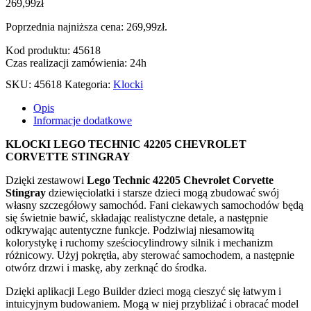
269,99
zł
Poprzednia najniższa cena:
269,99
zł
.
Kod produktu: 45618
Czas realizacji zamówienia: 24h
SKU:
45618
Kategoria:
Klocki
Opis
Informacje dodatkowe
KLOCKI LEGO TECHNIC 42205 CHEVROLET
CORVETTE STINGRAY
Dzięki zestawowi
Lego Technic 42205 Chevrolet Corvette
Stingray
dziewięciolatki i starsze dzieci mogą zbudować swój
własny szczegółowy samochód. Fani ciekawych samochodów będą
się świetnie bawić, składając realistyczne detale, a następnie
odkrywając autentyczne funkcje. Podziwiaj niesamowitą
kolorystykę i ruchomy sześciocylindrowy silnik i mechanizm
różnicowy. Użyj pokrętła, aby sterować samochodem, a następnie
otwórz drzwi i maskę, aby zerknąć do środka.
Dzięki aplikacji Lego Builder dzieci mogą cieszyć się łatwym i
intuicyjnym budowaniem. Mogą w niej przybliżać i obracać model