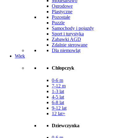
Modelarstwo
Ogrodowe
Plastyczne
Pozostałe
Puzzle
Samochody i pojazdy
Sport i turystyka
Zabawki AGD
Zdalnie sterowane
Dla niemowląt
Wiek
Chłopczyk
0-6 m
7-12 m
1-3 lat
4-5 lat
6-8 lat
9-12 lat
12 lat+
Dziewczynka
0-6 m