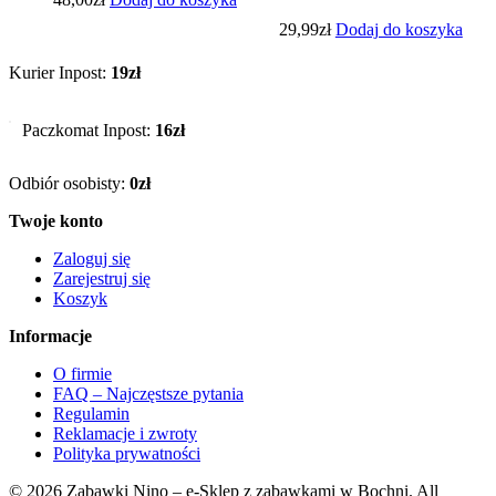
29,99
zł
Dodaj do koszyka
Kurier Inpost:
19zł
Paczkomat Inpost:
16zł
Odbiór osobisty:
0zł
Twoje konto
Zaloguj się
Zarejestruj się
Koszyk
Informacje
O firmie
FAQ – Najczęstsze pytania
Regulamin
Reklamacje i zwroty
Polityka prywatności
© 2026 Zabawki Nino – e-Sklep z zabawkami w Bochni. All