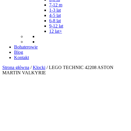
7-12 m
1-3 lat
4-5 lat
6-8 lat
9-12 lat
12 lat+
Bohaterowie
Blog
Kontakt
Strona główna
/
Klocki
/ LEGO TECHNIC 42208 ASTON
MARTIN VALKYRIE