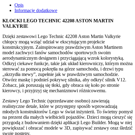
Opis
Informacje dodatkowe
KLOCKI LEGO TECHNIC 42208 ASTON MARTIN
VALKYRIE
Dzięki zestawowi Lego Technic 42208 Aston Martin Valkyrie
chłopcy mogą wziąć udział w ekscytującym projekcie
konstrukcyjnym. Zainspirowany prawdziwym Aston Martinem
model zachwyci fanów samochodów sportowych swoim
aerodynamicznym designem i przyciągającą wzrok kolorystyką.
Odkryj ciekawe funkcje, takie jak układ kierowniczy, którym można
sterować za pomocą pokrętła na górze samochodu, i drzwi typu
„skrzydła mewy”, zupełnie jak w prawdziwym samochodzie.
Otwórz maskę i podnieś pokrywę silnika, aby odkryć silnik V12.
Zobacz, jak poruszają się tłoki, gdy obraca się koło po stronie
kierowcy, i przyjrzyj się mechanizmowi różnicowemu.
Zestawy Lego Technic (sprzedawane osobno) zawierają
realistyczne detale, które w przystępny sposób wprowadzają
młodych konstruktorów Lego w świat inżynierii. To świetny pomysł
na prezent dla małych wielbicieli pojazdów. Dzieci mogą cieszyć się
przygodą z budowaniem dzięki aplikacji Lego Builder. Mogą w niej
powiększać i obracać modele w 3D, zapisywać zestawy oraz śledzić
swoje postępy.