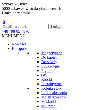
Szybka wysyłka
5000 zabawek w atrakcyjnych cenach
Unikalne zabawki
0
+48 798-857-876
MENU
MENU
Nowości
Kategorie
Magnetyczne
Do kąpieli
Do szkoły
Edukacyjne
Figurki
Gry
Klocki
Interaktywne
Kolejki i tory
Lalki i akcesoria
Majsterkowanie
Maskotki
Militarne