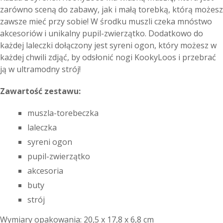
zarówno sceną do zabawy, jak i małą torebką, którą możesz
zawsze mieć przy sobie! W środku muszli czeka mnóstwo
akcesoriów i unikalny pupil-zwierzątko. Dodatkowo do
każdej laleczki dołączony jest syreni ogon, który możesz w
każdej chwili zdjąć, by odsłonić nogi KookyLoos i przebrać
ją w ultramodny strój!
Zawartość zestawu:
muszla-torebeczka
laleczka
syreni ogon
pupil-zwierzątko
akcesoria
buty
strój
Wymiary opakowania: 20,5 x 17,8 x 6,8 cm