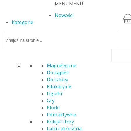
MENU
MENU
Nowości
Kategorie
Magnetyczne
Do kąpieli
Strona główna
/
Figurki
/ KOOKYLOOS MERMAID SYRENKA JEWEL
Do szkoły
Edukacyjne
Figurki
Gry
Klocki
Interaktywne
Kolejki i tory
Lalki i akcesoria