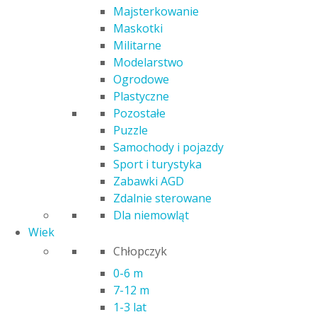
Majsterkowanie
Maskotki
Militarne
Modelarstwo
Ogrodowe
Plastyczne
Pozostałe
Puzzle
Samochody i pojazdy
Sport i turystyka
Zabawki AGD
Zdalnie sterowane
Dla niemowląt
KOOKYLOOS MERMAID SYRENKA
Wiek
JEWEL
Chłopczyk
80,00
zł
0-6 m
7-12 m
Poprzednia najniższa cena:
80,00
zł
.
1-3 lat