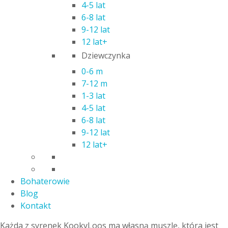
4-5 lat
Kod produktu: 38399
6-8 lat
Czas realizacji zamówienia: 24h
9-12 lat
12 lat+
Kategorie:
Figurki
,
Lalki i akcesoria
Dziewczynka
Opis
0-6 m
Informacje dodatkowe
7-12 m
1-3 lat
4-5 lat
MAGICBOX KOOKYLOOS MERMAID SYRENKA JEWEL
6-8 lat
9-12 lat
KookyLoos teraz podbijają morza i oceany! Poznaj Star,
12 lat+
Pearl, Coral i Jewel, czyli małe syrenki z Kooky Springs. Jewel
jest elegancka i zjawiskowa. Motto Jewel brzmi: „Złoto jest
piękne”. Jest zawsze gotowa do realizacji swoich marzeń,
Bohaterowie
zna się na muzyce i pięknie dekoruje wnętrza. Kolekcjonuje
Blog
rzeczy w złotym kolorze.
Kontakt
Każda z syrenek KookyLoos ma własną muszlę, która jest