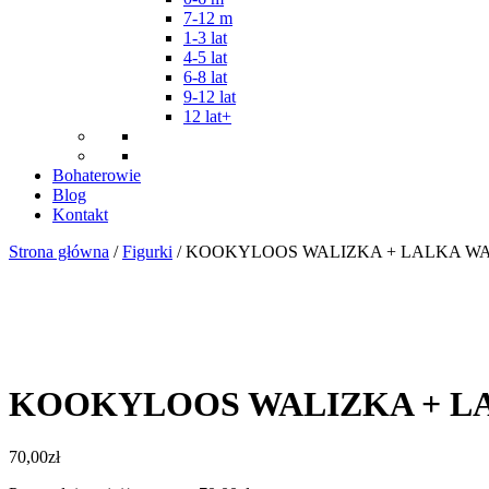
7-12 m
1-3 lat
4-5 lat
6-8 lat
9-12 lat
12 lat+
Bohaterowie
Blog
Kontakt
Strona główna
/
Figurki
/ KOOKYLOOS WALIZKA + LALKA W
KOOKYLOOS WALIZKA + L
70,00
zł