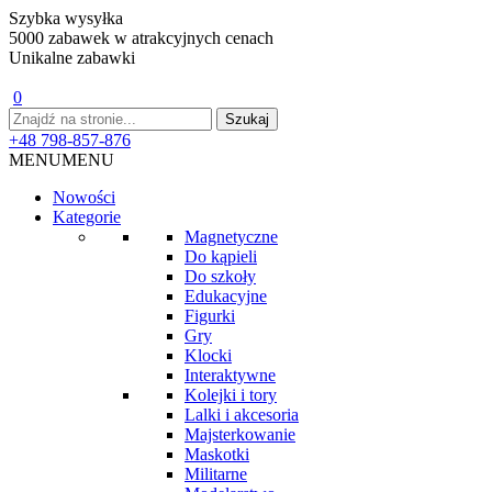
Szybka wysyłka
5000 zabawek w atrakcyjnych cenach
Unikalne zabawki
0
+48 798-857-876
MENU
MENU
Nowości
Kategorie
Magnetyczne
Do kąpieli
Do szkoły
Edukacyjne
Figurki
Gry
Klocki
Interaktywne
Kolejki i tory
Lalki i akcesoria
Majsterkowanie
Maskotki
Militarne