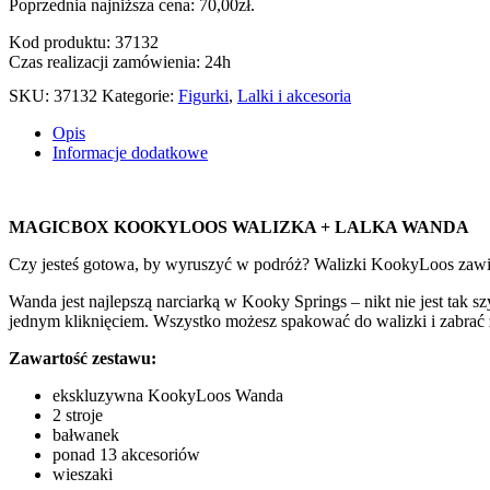
Poprzednia najniższa cena:
70,00
zł
.
Kod produktu: 37132
Czas realizacji zamówienia: 24h
SKU:
37132
Kategorie:
Figurki
,
Lalki i akcesoria
Opis
Informacje dodatkowe
MAGICBOX KOOKYLOOS WALIZKA + LALKA WANDA
Czy jesteś gotowa, by wyruszyć w podróż? Walizki KookyLoos zawiera
Wanda jest najlepszą narciarką w Kooky Springs – nikt nie jest tak s
jednym kliknięciem. Wszystko możesz spakować do walizki i zabrać 
Zawartość zestawu:
ekskluzywna KookyLoos Wanda
2 stroje
bałwanek
ponad 13 akcesoriów
wieszaki