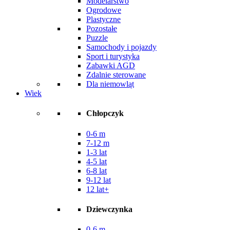
Modelarstwo
Ogrodowe
Plastyczne
Pozostałe
Puzzle
Samochody i pojazdy
Sport i turystyka
Zabawki AGD
Zdalnie sterowane
Dla niemowląt
Wiek
Chłopczyk
0-6 m
7-12 m
1-3 lat
4-5 lat
6-8 lat
9-12 lat
12 lat+
Dziewczynka
0-6 m