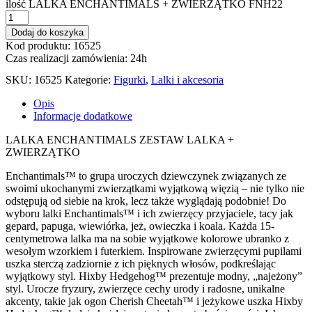
ilość LALKA ENCHANTIMALS + ZWIERZĄTKO FNH22
Dodaj do koszyka
Kod produktu: 16525
Czas realizacji zamówienia: 24h
SKU:
16525
Kategorie:
Figurki
,
Lalki i akcesoria
Opis
Informacje dodatkowe
LALKA ENCHANTIMALS ZESTAW LALKA +
ZWIERZĄTKO
Enchantimals™ to grupa uroczych dziewczynek związanych ze
swoimi ukochanymi zwierzątkami wyjątkową więzią – nie tylko nie
odstępują od siebie na krok, lecz także wyglądają podobnie! Do
wyboru lalki Enchantimals™ i ich zwierzęcy przyjaciele, tacy jak
gepard, papuga, wiewiórka, jeż, owieczka i koala. Każda 15-
centymetrowa lalka ma na sobie wyjątkowe kolorowe ubranko z
wesołym wzorkiem i futerkiem. Inspirowane zwierzęcymi pupilami
uszka sterczą zadziornie z ich pięknych włosów, podkreślając
wyjątkowy styl. Hixby Hedgehog™ prezentuje modny, „najeżony”
styl. Urocze fryzury, zwierzęce cechy urody i radosne, unikalne
akcenty, takie jak ogon Cherish Cheetah™ i jeżykowe uszka Hixby