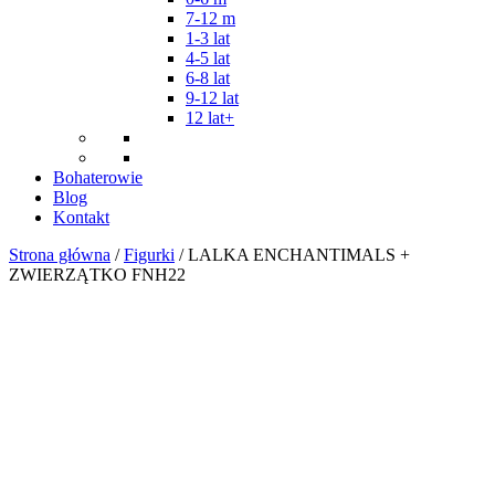
7-12 m
1-3 lat
4-5 lat
6-8 lat
9-12 lat
12 lat+
Bohaterowie
Blog
Kontakt
Strona główna
/
Figurki
/ LALKA ENCHANTIMALS +
ZWIERZĄTKO FNH22