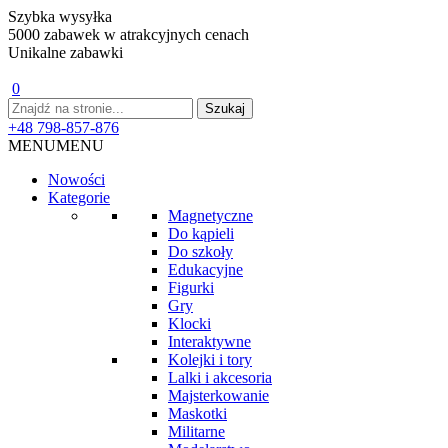
Szybka wysyłka
5000 zabawek w atrakcyjnych cenach
Unikalne zabawki
0
+48 798-857-876
MENU
MENU
Nowości
Kategorie
Magnetyczne
Do kąpieli
Do szkoły
Edukacyjne
Figurki
Gry
Klocki
Interaktywne
Kolejki i tory
Lalki i akcesoria
Majsterkowanie
Maskotki
Militarne