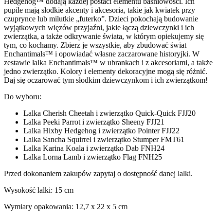
Hedgehog™ dodają każdej postaci elementu baśniowości. Ich
pupile mają słodkie akcenty i akcesoria, takie jak kwiatek przy
czuprynce lub milutkie „futerko”. Dzieci pokochają budowanie
wyjątkowych więzów przyjaźni, jakie łączą dziewczynki i ich
zwierzątka, a także odkrywanie świata, w którym opiekujemy się
tym, co kochamy. Zbierz je wszystkie, aby zbudować świat
Enchantimals™ i opowiadać własne zaczarowane historyjki. W
zestawie lalka Enchantimals™ w ubrankach i z akcesoriami, a także
jedno zwierzątko. Kolory i elementy dekoracyjne mogą się różnić.
Daj się oczarować tym słodkim dziewczynkom i ich zwierzątkom!
Do wyboru:
Lalka Cherish Cheetah i zwierzątko Quick-Quick FJJ20
Lalka Peeki Parrot i zwierzątko Sheeny FJJ21
Lalka Hixby Hedgehog i zwierzątko Pointer FJJ22
Lalka Sancha Squirrel i zwierzątko Stumper FMT61
Lalka Karina Koala i zwierzątko Dab FNH24
Lalka Lorna Lamb i zwierzątko Flag FNH25
Przed dokonaniem zakupów zapytaj o dostępność danej lalki.
Wysokość lalki: 15 cm
Wymiary opakowania: 12,7 x 22 x 5 cm