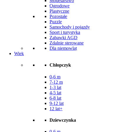
Modelarstwo
Ogrodowe
Plastyczne
Pozostałe
Puzzle
Samochody i pojazdy
Sport i turystyka
Zabawki AGD
Zdalnie sterowane
Dla niemowląt
Wiek
Chłopczyk
0-6 m
7-12 m
1-3 lat
4-5 lat
6-8 lat
9-12 lat
12 lat+
Dziewczynka
0-6 m