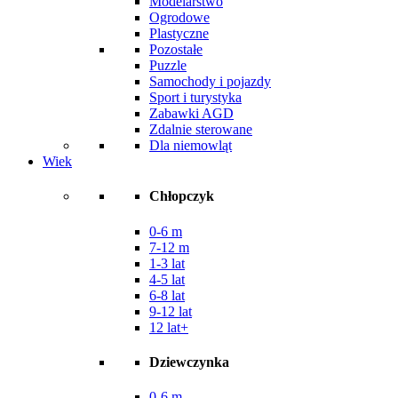
Modelarstwo
Ogrodowe
Plastyczne
Pozostałe
Puzzle
Samochody i pojazdy
Sport i turystyka
Zabawki AGD
Zdalnie sterowane
Dla niemowląt
Wiek
Chłopczyk
0-6 m
7-12 m
1-3 lat
4-5 lat
6-8 lat
9-12 lat
12 lat+
Dziewczynka
0-6 m