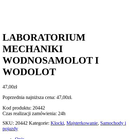
LABORATORIUM
MECHANIKI
WODNOSAMOLOT I
WODOLOT
47,00
zł
Poprzednia najniższa cena:
47,00
zł
.
Kod produktu: 20442
Czas realizacji zamówienia: 24h
SKU:
20442
Kategorie:
Klocki
,
Majsterkowanie
,
Samochody i
pojazdy