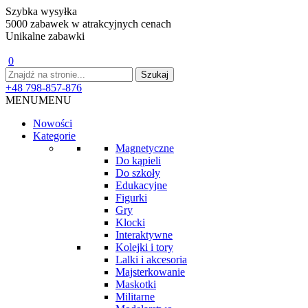
Szybka wysyłka
5000 zabawek w atrakcyjnych cenach
Unikalne zabawki
0
+48 798-857-876
MENU
MENU
Nowości
Kategorie
Magnetyczne
Do kąpieli
Do szkoły
Edukacyjne
Figurki
Gry
Klocki
Interaktywne
Kolejki i tory
Lalki i akcesoria
Majsterkowanie
Maskotki
Militarne