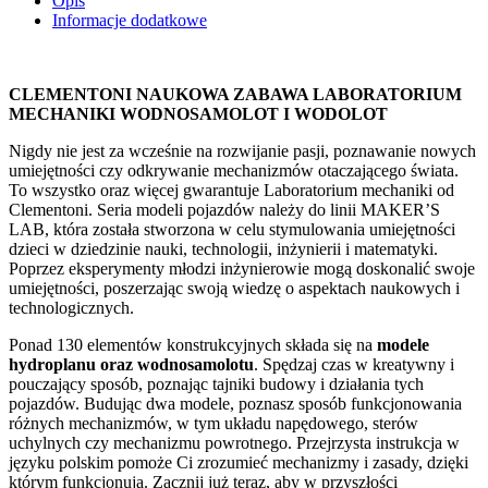
Opis
Informacje dodatkowe
CLEMENTONI NAUKOWA ZABAWA LABORATORIUM
MECHANIKI
WODNOSAMOLOT I WODOLOT
Nigdy nie jest za wcześnie na rozwijanie pasji, poznawanie nowych
umiejętności czy odkrywanie mechanizmów otaczającego świata.
To wszystko oraz więcej gwarantuje Laboratorium mechaniki od
Clementoni. Seria modeli pojazdów należy do linii MAKER’S
LAB, która została stworzona w celu stymulowania umiejętności
dzieci w dziedzinie nauki, technologii, inżynierii i matematyki.
Poprzez eksperymenty młodzi inżynierowie mogą doskonalić swoje
umiejętności, poszerzając swoją wiedzę o aspektach naukowych i
technologicznych.
Ponad 130 elementów konstrukcyjnych składa się na
modele
hydroplanu oraz wodnosamolotu
. Spędzaj czas w kreatywny i
pouczający sposób, poznając tajniki budowy i działania tych
pojazdów. Budując dwa modele, poznasz sposób funkcjonowania
różnych mechanizmów, w tym układu napędowego, sterów
uchylnych czy mechanizmu powrotnego. Przejrzysta instrukcja w
języku polskim pomoże Ci zrozumieć mechanizmy i zasady, dzięki
którym funkcjonują. Zacznij już teraz, aby w przyszłości