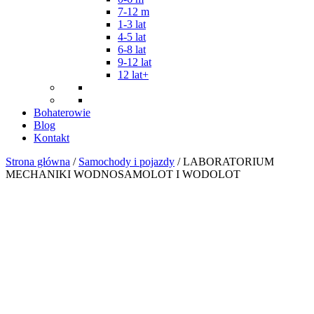
7-12 m
1-3 lat
4-5 lat
6-8 lat
9-12 lat
12 lat+
Bohaterowie
Blog
Kontakt
Strona główna
/
Samochody i pojazdy
/ LABORATORIUM
MECHANIKI WODNOSAMOLOT I WODOLOT