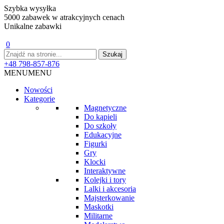
Szybka wysyłka
5000 zabawek w atrakcyjnych cenach
Unikalne zabawki
0
+48 798-857-876
MENU
MENU
Nowości
Kategorie
Magnetyczne
Do kąpieli
Do szkoły
Edukacyjne
Figurki
Gry
Klocki
Interaktywne
Kolejki i tory
Lalki i akcesoria
Majsterkowanie
Maskotki
Militarne