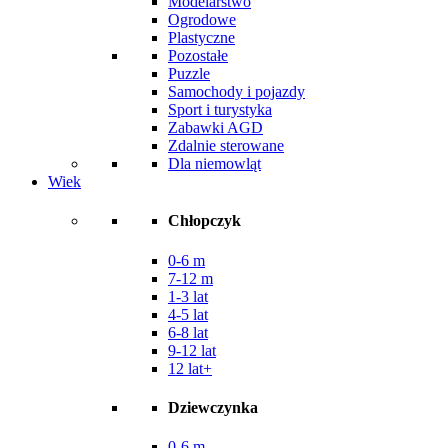
Modelarstwo
Ogrodowe
Plastyczne
Pozostałe
Puzzle
Samochody i pojazdy
Sport i turystyka
Zabawki AGD
Zdalnie sterowane
Dla niemowląt
Wiek
Chłopczyk
0-6 m
7-12 m
1-3 lat
4-5 lat
6-8 lat
9-12 lat
12 lat+
Dziewczynka
0-6 m