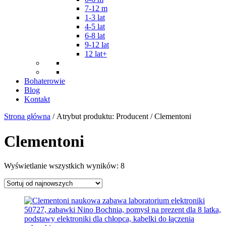
7-12 m
1-3 lat
4-5 lat
6-8 lat
9-12 lat
12 lat+
Bohaterowie
Blog
Kontakt
Strona główna
/ Atrybut produktu: Producent / Clementoni
Clementoni
Posortowane
Wyświetlanie wszystkich wyników: 8
według
najnowszych