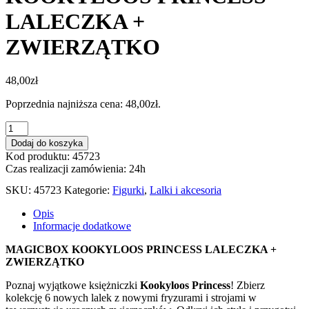
LALECZKA +
ZWIERZĄTKO
48,00
zł
Poprzednia najniższa cena:
48,00
zł
.
ilość
KOOKYLOOS
Dodaj do koszyka
PRINCESS
Kod produktu: 45723
LALECZKA
Czas realizacji zamówienia: 24h
+
ZWIERZĄTKO
SKU:
45723
Kategorie:
Figurki
,
Lalki i akcesoria
Opis
Informacje dodatkowe
MAGICBOX KOOKYLOOS PRINCESS LALECZKA +
ZWIERZĄTKO
Poznaj wyjątkowe księżniczki
Kookyloos Princess
! Zbierz
kolekcję 6 nowych lalek z nowymi fryzurami i strojami w