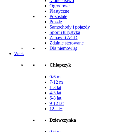
Modelarstwo
Ogrodowe
Plastyczne
Pozostałe
Puzzle
Samochody i pojazdy
Sport i turystyka
Zabawki AGD
Zdalnie sterowane
Dla niemowląt
Wiek
Chłopczyk
0-6 m
7-12 m
1-3 lat
4-5 lat
6-8 lat
9-12 lat
12 lat+
Dziewczynka
0-6 m