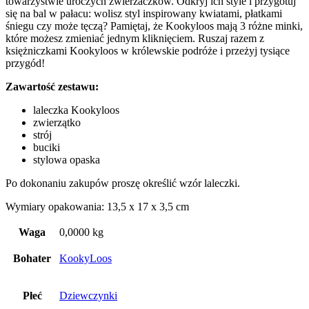
towarzystwie uroczych zwierzaczków. Odkryj ich style i przygotuj
się na bal w pałacu: wolisz styl inspirowany kwiatami, płatkami
śniegu czy może tęczą? Pamiętaj, że Kookyloos mają 3 różne minki,
które możesz zmieniać jednym kliknięciem. Ruszaj razem z
księżniczkami Kookyloos w królewskie podróże i przeżyj tysiące
przygód!
Zawartość zestawu:
laleczka Kookyloos
zwierzątko
strój
buciki
stylowa opaska
Po dokonaniu zakupów proszę określić wzór laleczki.
Wymiary opakowania: 13,5 x 17 x 3,5 cm
Waga
0,0000 kg
Bohater
KookyLoos
Płeć
Dziewczynki