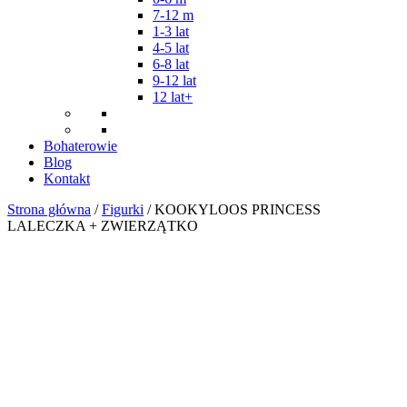
7-12 m
1-3 lat
4-5 lat
6-8 lat
9-12 lat
12 lat+
Bohaterowie
Blog
Kontakt
Strona główna
/
Figurki
/ KOOKYLOOS PRINCESS
LALECZKA + ZWIERZĄTKO