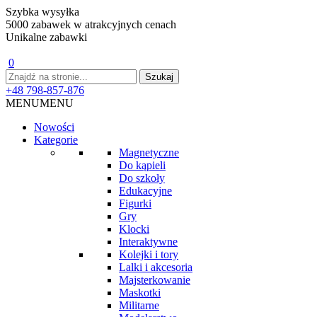
Szybka wysyłka
5000 zabawek w atrakcyjnych cenach
Unikalne zabawki
0
+48 798-857-876
MENU
MENU
Nowości
Kategorie
Magnetyczne
Do kąpieli
Do szkoły
Edukacyjne
Figurki
Gry
Klocki
Interaktywne
Kolejki i tory
Lalki i akcesoria
Majsterkowanie
Maskotki
Militarne