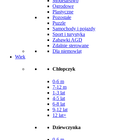
Modelarstwo
Ogrodowe
Plastyczne
Pozostałe
Puzzle
Samochody i pojazdy
Sport i turystyka
Zabawki AGD
Zdalnie sterowane
Dla niemowląt
Wiek
Chłopczyk
0-6 m
7-12 m
1-3 lat
4-5 lat
6-8 lat
9-12 lat
12 lat+
Dziewczynka
0-6 m