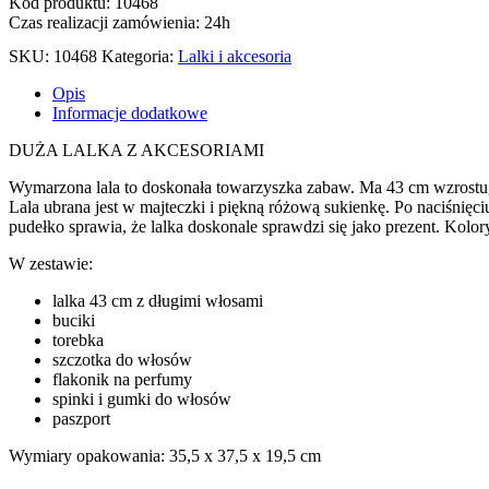
Kod produktu: 10468
Czas realizacji zamówienia: 24h
SKU:
10468
Kategoria:
Lalki i akcesoria
Opis
Informacje dodatkowe
DUŻA LALKA Z AKCESORIAMI
Wymarzona lala to doskonała towarzyszka zabaw. Ma 43 cm wzrostu, 
Lala ubrana jest w majteczki i piękną różową sukienkę. Po naciśnięci
pudełko sprawia, że lalka doskonale sprawdzi się jako prezent. Kolo
W zestawie:
lalka 43 cm z długimi włosami
buciki
torebka
szczotka do włosów
flakonik na perfumy
spinki i gumki do włosów
paszport
Wymiary opakowania: 35,5 x 37,5 x 19,5 cm