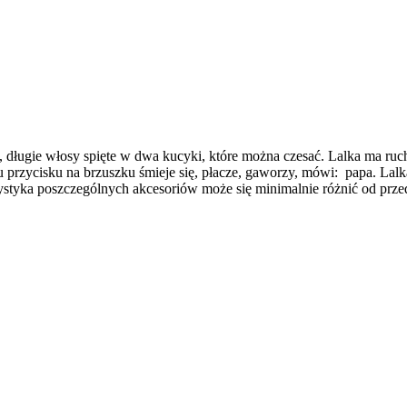
długie włosy spięte w dwa kucyki, które można czesać. Lalka ma ruch
u przycisku na brzuszku śmieje się, płacze, gaworzy, mówi: papa. Lalk
rystyka poszczególnych akcesoriów może się minimalnie różnić od przed