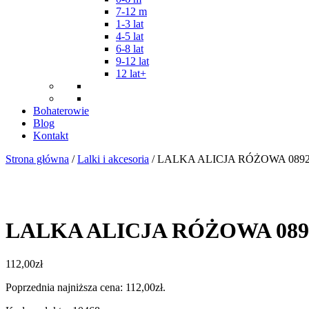
7-12 m
1-3 lat
4-5 lat
6-8 lat
9-12 lat
12 lat+
Bohaterowie
Blog
Kontakt
Strona główna
/
Lalki i akcesoria
/ LALKA ALICJA RÓŻOWA 0892
LALKA ALICJA RÓŻOWA 0892
112,00
zł
Poprzednia najniższa cena:
112,00
zł
.