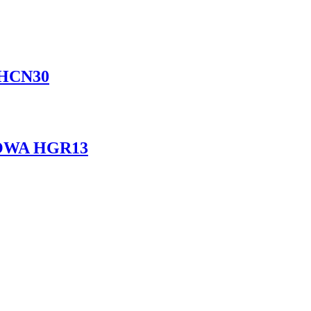
HCN30
OWA HGR13