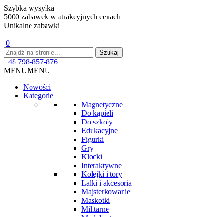
Szybka wysyłka
5000 zabawek w atrakcyjnych cenach
Unikalne zabawki
0
+48 798-857-876
MENU
MENU
Nowości
Kategorie
Magnetyczne
Do kąpieli
Do szkoły
Edukacyjne
Figurki
Gry
Klocki
Interaktywne
Kolejki i tory
Lalki i akcesoria
Majsterkowanie
Maskotki
Militarne